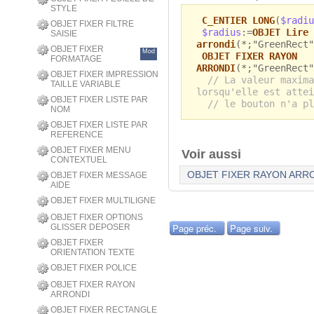
STYLE
C_ENTIER LONG
(
$radiu
OBJET FIXER FILTRE
$radius
:=
OBJET Lire 
SAISIE
arrondi
(*;"GreenRect
OBJET FIXER
Mod
OBJET FIXER RAYON
FORMATAGE
ARRONDI
(*;"GreenRect"
OBJET FIXER IMPRESSION
// La valeur maxima
TAILLE VARIABLE
lorsqu'elle est attei
OBJET FIXER LISTE PAR
// le bouton n'a pl
NOM
OBJET FIXER LISTE PAR
REFERENCE
OBJET FIXER MENU
Voir aussi
CONTEXTUEL
OBJET FIXER RAYON ARR
OBJET FIXER MESSAGE
AIDE
OBJET FIXER MULTILIGNE
OBJET FIXER OPTIONS
Page préc.
Page suiv.
GLISSER DEPOSER
OBJET FIXER
ORIENTATION TEXTE
OBJET FIXER POLICE
OBJET FIXER RAYON
ARRONDI
OBJET FIXER RECTANGLE