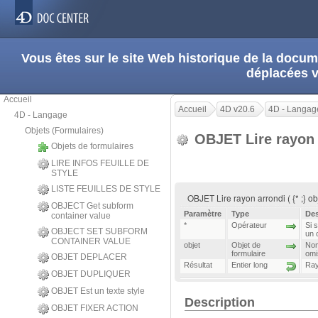
Vous êtes sur le site Web historique de la doc
déplacées 
Accueil
Accueil
4D v20.6
4D - Langag
4D - Langage
Objets (Formulaires)
OBJET Lire rayon
Objets de formulaires
LIRE INFOS FEUILLE DE
STYLE
LISTE FEUILLES DE STYLE
OBJET Lire rayon arrondi ( {* ;} ob
OBJECT Get subform
Paramètre
Type
Des
container value
*
Opérateur
Si 
OBJECT SET SUBFORM
un 
CONTAINER VALUE
objet
Objet de
Nom
formulaire
omi
OBJET DEPLACER
Résultat
Entier long
Ray
OBJET DUPLIQUER
OBJET Est un texte style
Description
OBJET FIXER ACTION