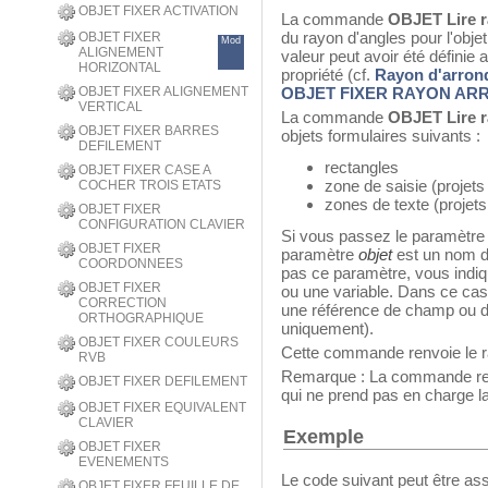
OBJET FIXER ACTIVATION
La commande
OBJET Lire r
du rayon d'angles pour l'obje
OBJET FIXER
Mod
ALIGNEMENT
valeur peut avoir été définie a
HORIZONTAL
propriété (cf.
Rayon d'arrond
OBJET FIXER ALIGNEMENT
OBJET FIXER RAYON AR
VERTICAL
La commande
OBJET Lire r
OBJET FIXER BARRES
objets formulaires suivants :
DEFILEMENT
rectangles
OBJET FIXER CASE A
zone de saisie (projet
COCHER TROIS ETATS
zones de texte (projet
OBJET FIXER
CONFIGURATION CLAVIER
Si vous passez le paramètre
OBJET FIXER
paramètre
objet
est un nom d’
COORDONNEES
pas ce paramètre, vous indi
OBJET FIXER
ou une variable. Dans ce ca
CORRECTION
une référence de champ ou de
ORTHOGRAPHIQUE
uniquement).
OBJET FIXER COULEURS
Cette commande renvoie le ra
RVB
Remarque : La commande renvo
OBJET FIXER DEFILEMENT
qui ne prend pas en charge la
OBJET FIXER EQUIVALENT
CLAVIER
Exemple
OBJET FIXER
EVENEMENTS
Le code suivant peut être as
OBJET FIXER FEUILLE DE