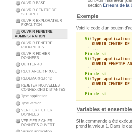
ou l’Administrateur (da
OUVRIR BASE
section
Erreurs de la 
OUVRIR CENTRE DE
SECURITE
Exemple
OUVRIR EXPLORATEUR
EXECUTION
Voici le code d'un bouton d’ad
OUVRIR FENETRE
ADMINISTRATION
Si
(
Type application
=
OUVRIR FENETRE
OUVRIR CENTRE DE 
PROPRIETES
` ...
Fin de si
OUVRIR FICHIER
DONNEES
Si
(
Type application
=
OUVRIR FENETRE AD
QUITTER 4D
` ...
RECHARGER PROJET
Fin de si
REDEMARRER 4D
Si
(
Type application
=
OUVRIR CENTRE DE 
REJETER NOUVELLES
` ...
CONNEXIONS DISTANTES
Fin de si
Type application
Type version
Variables et ensembl
VERIFIER FICHIER
DONNEES
Si la commande a été exécut
VERIFIER FICHIER
DONNEES OUVERT
prend la valeur 1. Dans le cas
Version application