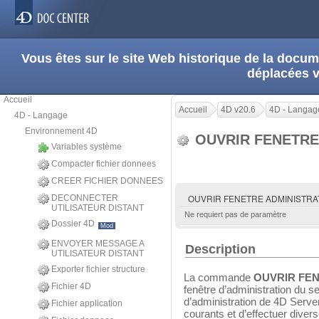
Vous êtes sur le site Web historique de la doc
déplacées 
Accueil
Accueil
4D v20.6
4D - Langag
4D - Langage
Environnement 4D
OUVRIR FENETRE
Variables système
Compacter fichier donnees
CREER FICHIER DONNEES
OUVRIR FENETRE ADMINISTR
DECONNECTER
UTILISATEUR DISTANT
Ne requiert pas de paramètre
Dossier 4D
Mod
ENVOYER MESSAGE A
Description
UTILISATEUR DISTANT
Exporter fichier structure
La commande
OUVRIR FEN
Fichier 4D
fenêtre d’administration du se
d’administration de 4D Serve
Fichier application
courants et d’effectuer dive