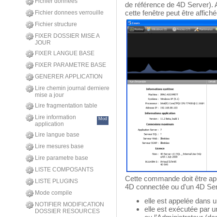
Fichier donnees
de référence de 4D Server). 
cette fenêtre peut être affich
Fichier donnees verrouille
Fichier structure
FIXER DOSSIER MISE A
JOUR
FIXER LANGUE BASE
FIXER PARAMETRE BASE
GENERER APPLICATION
Lire chemin journal derniere
mise a jour
Lire fragmentation table
Lire information
Mod
application
Lire langue base
Lire mesures base
Lire parametre base
LISTE COMPOSANTS
Cette commande doit être app
LISTE PLUGINS
4D connectée ou d'un 4D Server
Mode compile
elle est appelée dans 
NOTIFIER MODIFICATION
elle est exécutée par un
DOSSIER RESOURCES