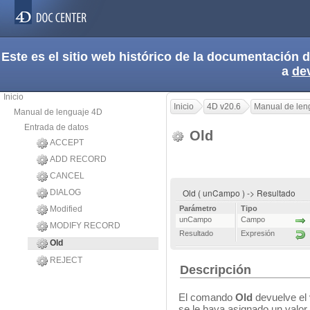
Este es el sitio web histórico de la documentación
a
de
Inicio
Inicio
4D v20.6
Manual de len
Manual de lenguaje 4D
Entrada de datos
Old
ACCEPT
ADD RECORD
CANCEL
Old ( unCampo ) -> Resultado
DIALOG
Modified
Parámetro
Tipo
unCampo
Campo
MODIFY RECORD
Resultado
Expresión
Old
REJECT
Descripción
El comando
Old
devuelve el
se le haya asignado un valor