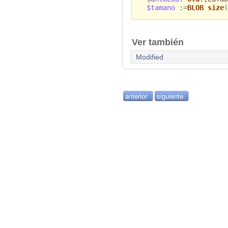
$tamano
:=
BLOB size
(
Ver también
Modified
anterior
siguiente