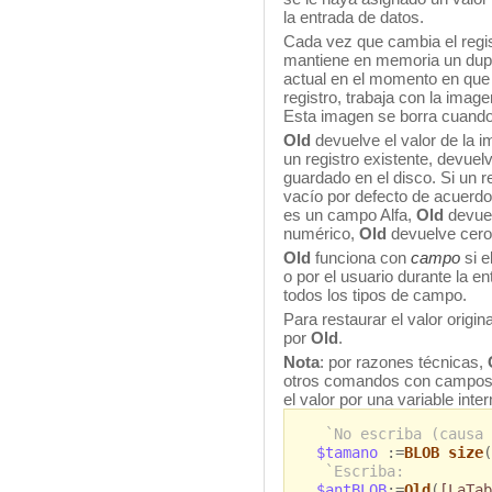
la entrada de datos.
Cada vez que cambia el regis
mantiene en memoria un dupli
actual en el momento en que
registro, trabaja con la image
Esta imagen se borra cuando
Old
devuelve el valor de la i
un registro existente, devuel
guardado en el disco. Si un r
vacío por defecto de acuerdo
es un campo Alfa,
Old
devuel
numérico,
Old
devuelve cero 
Old
funciona con
campo
si e
o por el usuario durante la e
todos los tipos de campo.
Para restaurar el valor origi
por
Old
.
Nota
: por razones técnicas,
otros comandos con campos 
el valor por una variable int
`No escriba (causa 
$tamano
:=
BLOB size
(
`Escriba:
$antBLOB
:=
Old
(
[LaTab