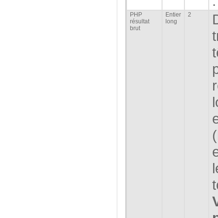
PHP
Entier
2
résultat
long
brut
(