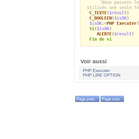
`Nous passons le
utilisés une seule fo
C_TEXTE
(
$result
)
C_BOOLEEN
(
$isOK
)
$isOK
:=
PHP Executer
(
Si
(
$isOK
)
ALERTE
(
$result
)
Fin de si
Voir aussi
PHP Executer
PHP LIRE OPTION
Page préc.
Page suiv.