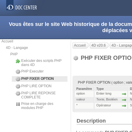
Vous êtes sur le site Web historique de la doc
déplacées 
Accueil
Accueil
4D v20.6
4D - Langag
4D - Langage
PHP
PHP FIXER OPTI
Exécuter des scripts PHP
dans 4D
PHP Executer
PHP FIXER OPTION
PHP FIXER OPTION ( option ; valeu
PHP LIRE OPTION
Paramètre
Type
D
PHP LIRE REPONSE
option
Entier long
N
COMPLETE
valeur
Texte
,
Booléen
N
Prise en charge des
*
Opérateur
S
modules PHP
Description