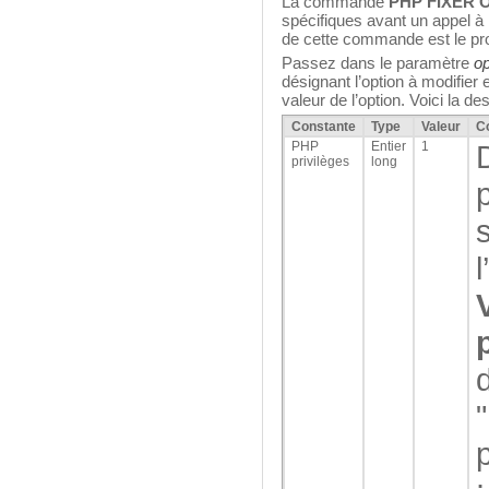
La commande
PHP FIXER 
spécifiques avant un appel
de cette commande est le pr
Passez dans le paramètre
op
désignant l’option à modifier
valeur de l’option. Voici la de
Constante
Type
Valeur
C
PHP
Entier
1
privilèges
long
p
s
l