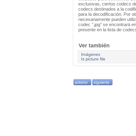
exclusivas, ciertos codecs de
codecs destinados a la codif
para la decodificación. Por o
necesariamente pueden utiliza
codec ".jpg" se encontrará en
presente en la lista de codecs
Ver también
Imágenes
Is picture file
anterior
siguiente