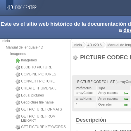
Este es el sitio web histórico de la documentación
a
de
Inicio
Inicio
4D v20.6
Manual de len
Manual de lenguaje 4D
Imágenes
PICTURE CODEC 
Imágenes
BLOB TO PICTURE
COMBINE PICTURES
PICTURE CODEC LIST ( arrayCodec
CONVERT PICTURE
CREATE THUMBNAIL
Parámetro
Tipo
arrayCodec
Array cadena
Equal pictures
arrayNoms
Array cadena
Get picture file name
*
Operador
GET PICTURE FORMATS
GET PICTURE FROM
Descripción
LIBRARY
GET PICTURE KEYWORDS