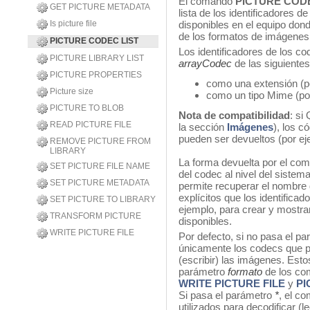
El comando
PICTURE CODE
GET PICTURE METADATA
lista de los identificadores 
Is picture file
disponibles en el equipo dond
de los formatos de imágenes
PICTURE CODEC LIST
Los identificadores de los c
PICTURE LIBRARY LIST
arrayCodec
de las siguiente
PICTURE PROPERTIES
como una extensión (por
Picture size
como un tipo Mime (por
PICTURE TO BLOB
Nota de compatibilidad
: si
READ PICTURE FILE
la sección
Imágenes
), los 
pueden ser devueltos (por e
REMOVE PICTURE FROM
LIBRARY
La forma devuelta por el co
SET PICTURE FILE NAME
del codec al nivel del sistem
SET PICTURE METADATA
permite recuperar el nombr
explícitos que los identificad
SET PICTURE TO LIBRARY
ejemplo, para crear y mostra
TRANSFORM PICTURE
disponibles.
WRITE PICTURE FILE
Por defecto, si no pasa el p
únicamente los codecs que pu
(escribir) las imágenes. Estos
parámetro
formato
de los co
WRITE PICTURE FILE
y
PI
Si pasa el parámetro
*
, el c
utilizados para decodificar (