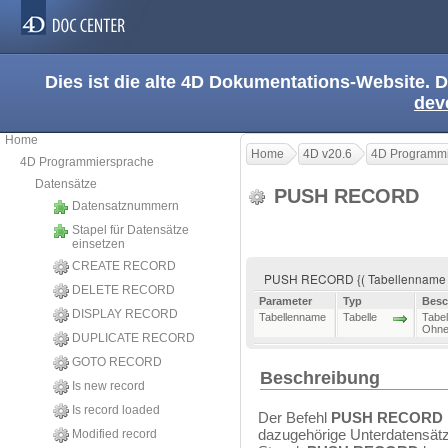
Dies ist die alte 4D Dokumentations-Website. D
dev
Home
Home
4D v20.6
4D Programmi
4D Programmiersprache
Datensätze
PUSH RECORD
Datensatznummern
Stapel für Datensätze
einsetzen
CREATE RECORD
PUSH RECORD {( Tabellenname 
DELETE RECORD
Parameter
Typ
Besc
DISPLAY RECORD
Tabellenname
Tabelle
Tabel
Ohne
DUPLICATE RECORD
GOTO RECORD
Beschreibung
Is new record
Is record loaded
Der Befehl
PUSH RECORD
dazugehörige Unterdatensätz
Modified record