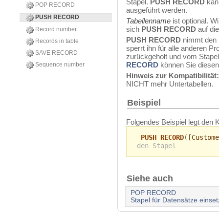
Stapel.
PUSH RECORD
kann
POP RECORD
ausgeführt werden.
PUSH RECORD
Tabellenname
ist optional. W
sich
PUSH RECORD
auf die
Record number
PUSH RECORD
nimmt den D
Records in table
sperrt ihn für alle anderen P
SAVE RECORD
zurückgeholt und vom Stapel 
RECORD
können Sie diesen
Sequence number
Hinweis zur Kompatibilität:
NICHT mehr Untertabellen.
Beispiel
Folgendes Beispiel legt den 
PUSH RECORD
(
[Custome
den Stapel
Siehe auch
POP RECORD
Stapel für Datensätze einse