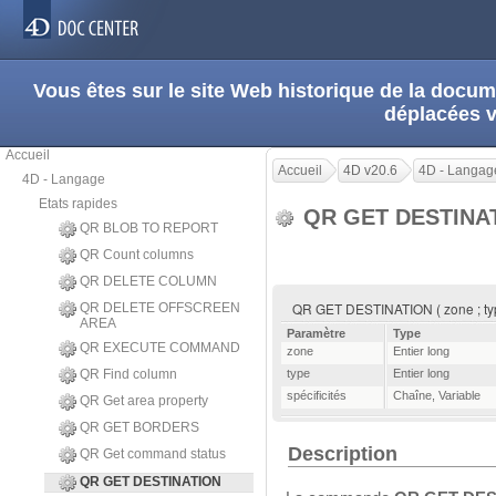
Vous êtes sur le site Web historique de la doc
déplacées 
Accueil
Accueil
4D v20.6
4D - Langag
4D - Langage
Etats rapides
QR GET DESTINA
QR BLOB TO REPORT
QR Count columns
QR DELETE COLUMN
QR GET DESTINATION ( zone ; type 
QR DELETE OFFSCREEN
AREA
Paramètre
Type
QR EXECUTE COMMAND
zone
Entier long
QR Find column
type
Entier long
spécificités
Chaîne
,
Variable
QR Get area property
QR GET BORDERS
Description
QR Get command status
QR GET DESTINATION