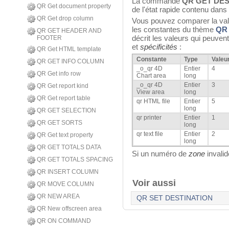
La commande
QR GET DE
QR Get document property
de l'état rapide contenu dans
QR Get drop column
Vous pouvez comparer la val
les constantes du thème
QR 
QR GET HEADER AND
décrit les valeurs qui peuve
FOOTER
et
spécificités
:
QR Get HTML template
Constante
Type
Valeu
QR GET INFO COLUMN
_o_qr 4D
Entier
4
QR Get info row
Chart area
long
_o_qr 4D
Entier
3
QR Get report kind
View area
long
QR Get report table
qr HTML file
Entier
5
long
QR GET SELECTION
qr printer
Entier
1
QR GET SORTS
long
qr text file
Entier
2
QR Get text property
long
QR GET TOTALS DATA
Si un numéro de
zone
invalid
QR GET TOTALS SPACING
QR INSERT COLUMN
Voir aussi
QR MOVE COLUMN
QR NEW AREA
QR SET DESTINATION
QR New offscreen area
QR ON COMMAND