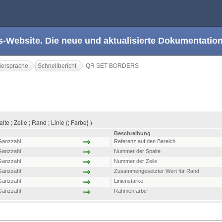
s-Website. Die neue und aktualisierte Dokumentation
ersprache
Schnellbericht
QR SET BORDERS
 ; Zeile ; Rand ; Linie {; Farbe} )
Beschreibung
Ganzzahl
Referenz auf den Bereich
Ganzzahl
Nummer der Spalte
Ganzzahl
Nummer der Zeile
Ganzzahl
Zusammengesetzter Wert für Rand
Ganzzahl
Linienstärke
Ganzzahl
Rahmenfarbe