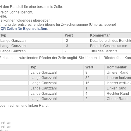
zt den Randstil für eine bestimmte Zelle.
reich Schnellbericht.
elle.
Sie können folgendes übergeben:
zeichnung der entsprechenden Ebene für Zwischensumme (Umbruchebene)
a
QR Zeilen für Eigenschaften
:
Typ
Wert
Kommentar
Lange Ganzzahl
-2
Detailbereich des Bericht
Lange Ganzzahl
-3
Bereich Gesamtsumme
Lange Ganzzahl
-1
Titel des Berichts
ert, der die zutreffenden Ränder der Zelle angibt: Sie können die Ränder über K
Typ
Wert
Kommentar
Lange Ganzzahl
8
Unterer Rand
Lange Ganzzahl
32
Innerer horizo
Lange Ganzzahl
16
Innerer vertika
Lange Ganzzahl
1
Linker Rand
Lange Ganzzahl
4
Rechter Rand
Lange Ganzzahl
2
Oberer Rand
ft den rechten und linken Rand.
Punkt an
Punkt an