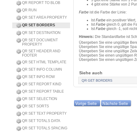
3 gibt eine Stärke von 1 Pu
QR REPORT TO BLOB
4 gibt eine Stärke von 2 Pu
QR RUN
Farbe
ist die Farbe der Linie:
QR SET AREA PROPERTY
Ist
Farbe
ein positiver Wert,
Ist
Farbe
gleich 0, gilt die 
QR SET BORDERS
Ist
Farbe
gleich -1, soll nic
QR SET DESTINATION
Hinweis:
Die Standardfarbe ist Sc
QR SET DOCUMENT
Übergeben Sie eine ungültige Bere
PROPERTY
Übergeben Sie eine ungültige Spal
QR SET HEADER AND
Übergeben Sie eine ungültige Zeil
FOOTER
Übergeben Sie einen ungültigen R
Übergeben Sie einen ungültigen Ze
QR SET HTML TEMPLATE
QR SET INFO COLUMN
Siehe auch
QR SET INFO ROW
QR GET BORDERS
QR SET REPORT KIND
QR SET REPORT TABLE
QR SET SELECTION
Vorige Seite
Nächste Seite
QR SET SORTS
QR SET TEXT PROPERTY
QR SET TOTALS DATA
QR SET TOTALS SPACING