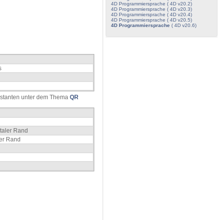
4D Programmiersprache ( 4D v20.2)
4D Programmiersprache ( 4D v20.3)
4D Programmiersprache ( 4D v20.4)
4D Programmiersprache ( 4D v20.5)
4D Programmiersprache
( 4D v20.6)
s
onstanten unter dem Thema
QR
ntaler Rand
ler Rand