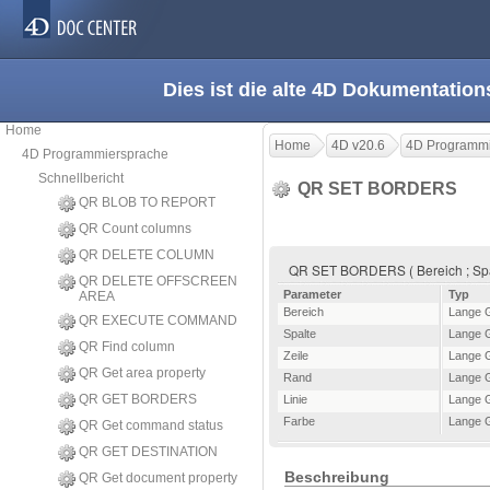
Dies ist die alte 4D Dokumentation
Home
Home
4D v20.6
4D Programmi
4D Programmiersprache
Schnellbericht
QR SET BORDERS
QR BLOB TO REPORT
QR Count columns
QR DELETE COLUMN
QR SET BORDERS ( Bereich ; Spalte
QR DELETE OFFSCREEN
Parameter
Typ
AREA
Bereich
Lange 
QR EXECUTE COMMAND
Spalte
Lange 
QR Find column
Zeile
Lange 
QR Get area property
Rand
Lange 
QR GET BORDERS
Linie
Lange 
Farbe
Lange 
QR Get command status
QR GET DESTINATION
Beschreibung
QR Get document property