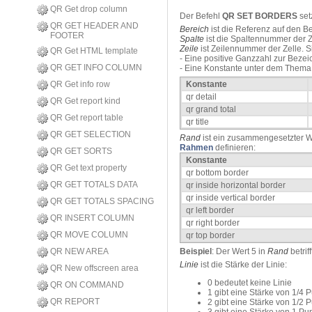
QR Get drop column
Der Befehl
QR SET BORDERS
set
QR GET HEADER AND
Bereich
ist die Referenz auf den Be
FOOTER
Spalte
ist die Spaltennummer der Z
Zeile
ist Zeilennummer der Zelle. 
QR Get HTML template
- Eine positive Ganzzahl zur Be
QR GET INFO COLUMN
- Eine Konstante unter dem Them
QR Get info row
Konstante
qr detail
QR Get report kind
qr grand total
QR Get report table
qr title
QR GET SELECTION
Rand
ist ein zusammengesetzter W
Rahmen
definieren:
QR GET SORTS
Konstante
QR Get text property
qr bottom border
QR GET TOTALS DATA
qr inside horizontal border
qr inside vertical border
QR GET TOTALS SPACING
qr left border
QR INSERT COLUMN
qr right border
QR MOVE COLUMN
qr top border
QR NEW AREA
Beispiel
: Der Wert 5 in
Rand
betrif
Linie
ist die Stärke der Linie:
QR New offscreen area
0 bedeutet keine Linie
QR ON COMMAND
1 gibt eine Stärke von 1/4 
QR REPORT
2 gibt eine Stärke von 1/2 