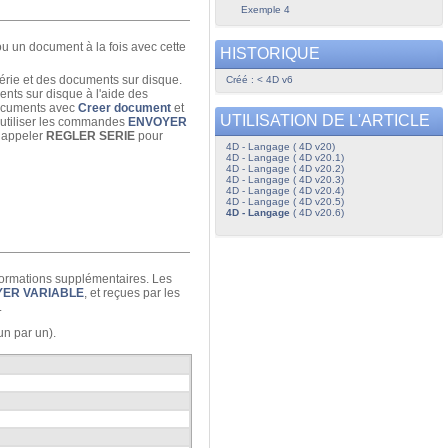
Exemple 4
ou un document à la fois avec cette
HISTORIQUE
série et des documents sur disque.
Créé : < 4D v6
nts sur disque à l'aide des
 documents avec
Creer document
et
UTILISATION DE L'ARTICLE
 utiliser les commandes
ENVOYER
 appeler
REGLER SERIE
pour
4D - Langage ( 4D v20)
4D - Langage ( 4D v20.1)
4D - Langage ( 4D v20.2)
4D - Langage ( 4D v20.3)
4D - Langage ( 4D v20.4)
4D - Langage ( 4D v20.5)
4D - Langage
( 4D v20.6)
nformations supplémentaires. Les
ER VARIABLE
, et reçues par les
.
(un par un).