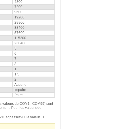
4800
7200
9600
19200
28800
38400
57600
115200
230400
5
6
7
8
1
1,5
2
Aucune
Impaire
Paire
es valeurs de COM1...COM99) sont
ement. Pour les valeurs de
RIE
et passez-lui la valeur 11.