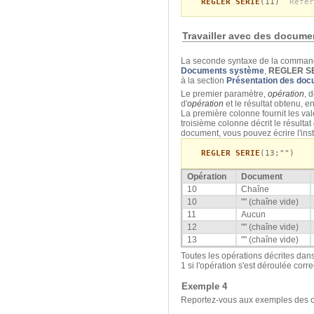
REGLER SERIE
(11)
`Refer
Travailler avec des docum
La seconde syntaxe de la comma
Documents système
,
REGLER S
à la section
Présentation des do
Le premier paramètre,
opération
, 
d'
opération
et le résultat obtenu, e
La première colonne fournit les va
troisième colonne décrit le résulta
document, vous pouvez écrire l'inst
REGLER SERIE
(13;"")
Opération
Document
10
Chaîne
10
"" (chaîne vide)
11
Aucun
12
"" (chaîne vide)
13
"" (chaîne vide)
Toutes les opérations décrites dan
1 si l'opération s'est déroulée corr
Exemple 4
Reportez-vous aux exemples de