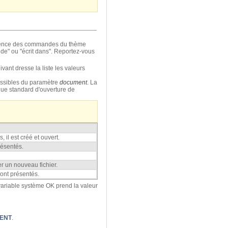
férence des commandes du thème
 de" ou "écrit dans". Reportez-vous
ivant dresse la liste les valeurs
ossibles du paramètre
document
. La
ogue standard d'ouverture de
 il est créé et ouvert.
résentés.
er un nouveau fichier.
sont présentés.
variable système OK prend la valeur
ENT
.