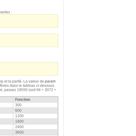
vantes :
op et la parité. La valeur de
param
éfinies dans le tableau ci-dessous.
té, passez 19550 (soit 94 + 3072 +
Fonction
300
600
1200
1800
2400
3600