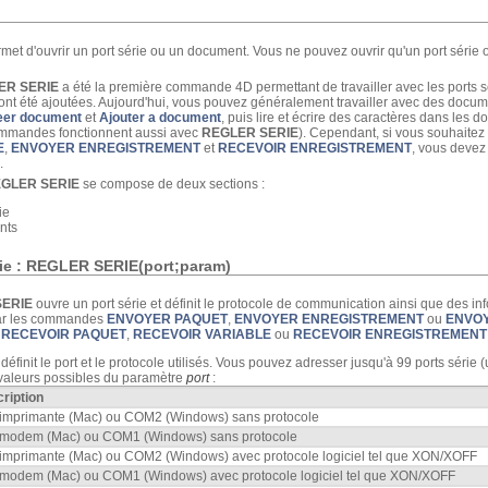
met d'ouvrir un port série ou un document. Vous ne pouvez ouvrir qu'un port série 
ER SERIE
a été la première commande 4D permettant de travailler avec les ports 
t été ajoutées. Aujourd'hui, vous pouvez généralement travailler avec des docume
eer document
et
Ajouter a document
, puis lire et écrire des caractères dans les
mmandes fonctionnent aussi avec
REGLER SERIE
). Cependant, si vous souhaitez
E
,
ENVOYER ENREGISTREMENT
et
RECEVOIR ENREGISTREMENT
, vous devez
.
GLER SERIE
se compose de deux sections :
ie
nts
érie : REGLER SERIE(port;param)
SERIE
ouvre un port série et définit le protocole de communication ainsi que des i
ar les commandes
ENVOYER PAQUET
,
ENVOYER ENREGISTREMENT
ou
ENVOY
,
RECEVOIR PAQUET
,
RECEVOIR VARIABLE
ou
RECEVOIR ENREGISTREMENT
, définit le port et le protocole utilisés. Vous pouvez adresser jusqu'à 99 ports série 
s valeurs possibles du paramètre
port
:
ription
 imprimante (Mac) ou COM2 (Windows) sans protocole
 modem (Mac) ou COM1 (Windows) sans protocole
 imprimante (Mac) ou COM2 (Windows) avec protocole logiciel tel que XON/XOFF
 modem (Mac) ou COM1 (Windows) avec protocole logiciel tel que XON/XOFF