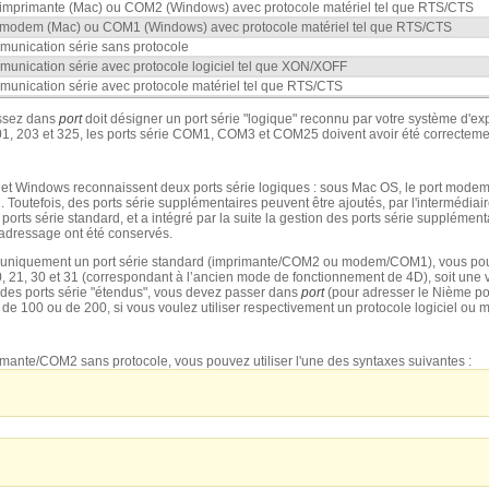
 imprimante (Mac) ou COM2 (Windows) avec protocole matériel tel que RTS/CTS
 modem (Mac) ou COM1 (Windows) avec protocole matériel tel que RTS/CTS
unication série sans protocole
unication série avec protocole logiciel tel que XON/XOFF
unication série avec protocole matériel tel que RTS/CTS
ssez dans
port
doit désigner un port série "logique" reconnu par votre système d'ex
 101, 203 et 325, les ports série COM1, COM3 et COM25 doivent avoir été correcteme
et Windows reconnaissent deux ports série logiques : sous Mac OS, le port modem e
outefois, des ports série supplémentaires peuvent être ajoutés, par l'intermédiair
 ports série standard, et a intégré par la suite la gestion des ports série supplémen
’adressage ont été conservés.
r uniquement un port série standard (imprimante/COM2 ou modem/COM1), vous po
0, 21, 30 et 31 (correspondant à l’ancien mode de fonctionnement de 4D), soit une v
 des ports série "étendus", vous devez passer dans
port
(pour adresser le Nième por
 100 ou de 200, si vous voulez utiliser respectivement un protocole logiciel ou ma
rimante/COM2 sans protocole, vous pouvez utiliser l'une des syntaxes suivantes :