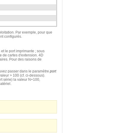
ploitation. Par exemple, pour que
nt configurés.
t le port imprimante ; sous
e de cartes d'extension. 4D
taires. Pour des raisons de
uvez passer dans le paramètre
port
aleur > 100 (cf. ci-dessous).
t série) la valeur N+100,
tériel.