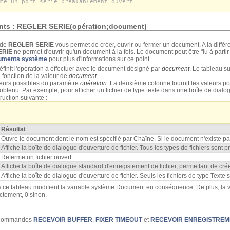
me un port série préalablement ouvert
ents : REGLER SERIE(opération;document)
nde
REGLER SERIE
vous permet de créer, ouvrir ou fermer un document. A la dif
ERIE
ne permet d'ouvrir qu'un document à la fois. Le document peut être "lu à partir
cuments système
pour plus d'informations sur ce point.
définit l'opération à effectuer avec le document désigné par
document
. Le tableau su
n fonction de la valeur de
document
.
leurs possibles du paramètre
opération
. La deuxième colonne fournit les valeurs p
t obtenu. Par exemple, pour afficher un fichier de type texte dans une boîte de dial
ruction suivante :
Résultat
Ouvre le document dont le nom est spécifié par Chaîne. Si le document n'existe pas,
Affiche la boîte de dialogue d'ouverture de fichier. Tous les types de fichiers sont p
Referme un fichier ouvert.
Affiche la boîte de dialogue standard d'enregistement de fichier, permettant de cré
Affiche la boîte de dialogue d'ouverture de fichier. Seuls les fichiers de type Texte 
s ce tableau modifient la variable système Document en conséquence. De plus, la 
ectement, 0 sinon.
s commandes
RECEVOIR BUFFER
,
FIXER TIMEOUT
et
RECEVOIR ENREGISTREM