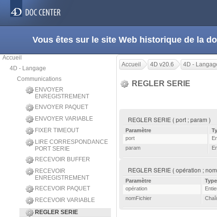
Vous êtes sur le site Web historique de la
Accueil
Accueil
4D v20.6
4D - Langag
4D - Langage
Communications
REGLER SERIE
ENVOYER
ENREGISTREMENT
ENVOYER PAQUET
ENVOYER VARIABLE
REGLER SERIE ( port ; param )
FIXER TIMEOUT
Paramètre
T
port
En
LIRE CORRESPONDANCE
param
En
PORT SERIE
RECEVOIR BUFFER
REGLER SERIE ( opération ; nomF
RECEVOIR
ENREGISTREMENT
Paramètre
Type
RECEVOIR PAQUET
opération
Entie
nomFichier
Chaî
RECEVOIR VARIABLE
REGLER SERIE