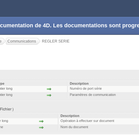
 documentation de 4D. Les documentations sont prog
e
Communications
REGLER SERIE
ype
Description
tier long
Numéro de port série
tier long
Paramètres de communication
ichier )
Description
r long
Opération à effectuer sur document
ne
Nom du document