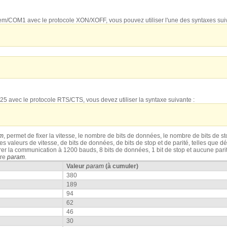
dem/COM1 avec le protocole XON/XOFF, vous pouvez utiliser l'une des syntaxes sui
25 avec le protocole RTS/CTS, vous devez utiliser la syntaxe suivante :
m
, permet de fixer la vitesse, le nombre de bits de données, le nombre de bits de st
es valeurs de vitesse, de bits de données, de bits de stop et de parité, telles que d
r la communication à 1200 bauds, 8 bits de données, 1 bit de stop et aucune pari
tre
param
.
Valeur
param
(à cumuler)
380
189
94
62
46
30