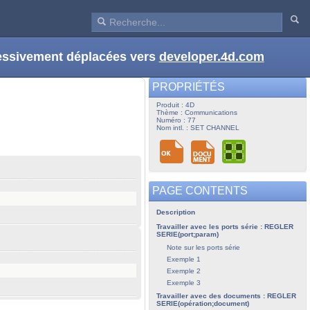
ressivement déplacées vers
developer.4d.com
PROPRIÉTÉS
Produit : 4D
Thème : Communications
Numéro : 77
Nom intl. : SET CHANNEL
PAGE CONTENTS
Description
Travailler avec les ports série : REGLER
SERIE(port;param)
Note sur les ports série
Exemple 1
Exemple 2
Exemple 3
Travailler avec des documents : REGLER
SERIE(opération;document)