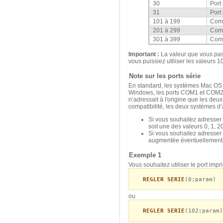
30
Port
31
Port
101 à 199
Comm
201 à 299
Comm
301 à 399
Comm
Important :
La valeur que vous pa
vous puissiez utiliser les valeurs
Note sur les ports série
En standard, les systèmes Mac OS 
Windows, les ports COM1 et COM2. T
n’adressait à l'origine que les deux
compatibilité, les deux systèmes d
Si vous souhaitez adresse
soit une des valeurs 0, 1, 2
Si vous souhaitez adresser
augmentée éventuellement de
Exemple 1
Vous souhaitez utiliser le port imp
REGLER SERIE
(0;param)
ou
REGLER SERIE
(102;param)