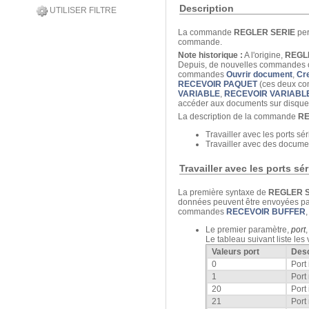
Description
UTILISER FILTRE
La commande
REGLER SERIE
per
commande.
Note historique :
A l'origine,
REGL
Depuis, de nouvelles commandes on
commandes
Ouvrir document
,
Cr
RECEVOIR PAQUET
(ces deux co
VARIABLE
,
RECEVOIR VARIABL
accéder aux documents sur disque
La description de la commande
RE
Travailler avec les ports sér
Travailler avec des docume
Travailler avec les ports s
La première syntaxe de
REGLER 
données peuvent être envoyées p
commandes
RECEVOIR BUFFER
Le premier paramètre,
port
Le tableau suivant liste le
Valeurs port
Desc
0
Port
1
Port
20
Port
21
Port