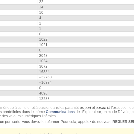
22
14
10
4
2
1
0
1022
1021
0
2048
1024
3072
16384
–32768
–16384
0
4096
12288
umérique à cumuler et à passer dans les paramètres
port
et
param
(à l'exception d
s
prédéfinies dans le thème
Communications
de l'Explorateur, en mode Développ
des valeurs numériques littérales.
un port série, vous devez le refermer. Pour cela, appelez de nouveau
REGLER SE