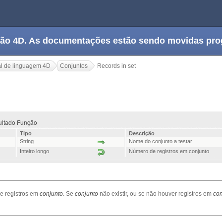
tação 4D. As documentações estão sendo movidas pr
l de linguagem 4D
Conjuntos
Records in set
sultado Função
Tipo
Descrição
String
Nome do conjunto a testar
Inteiro longo
Número de registros em conjunto
e registros em
conjunto
. Se
conjunto
não existir, ou se não houver registros em
con