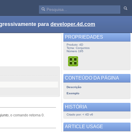
ogressivamente para
developer.4d.com
PROPRIEDADES
Produto: 4D
Tema: Conjuntos
Número 195
CONTEÚDO DA PÁGINA
Descrição
Exemplo
HISTÓRIA
Criado por: < 4D v6
junto
, o comando retorna 0.
ARTICLE USAGE