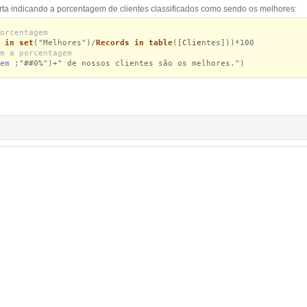
ta indicando a porcentagem de clientes classificados como sendo os melhores:
orcentagem
 in set
("Melhores")/
Records in table
(
[Clie
ntes]))*100
m a porcentagem
gem
;"##0%")+" de nossos clientes são os melhores.")