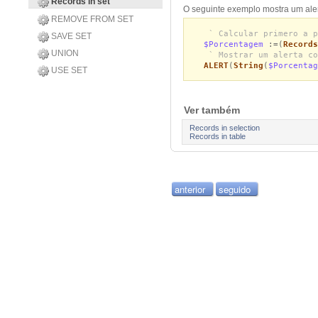
Records in set
O seguinte exemplo mostra um aler
REMOVE FROM SET
` Calcular primero a p
SAVE SET
$Porcentagem
:=(
Records
UNION
` Mostrar um alerta co
ALERT
(
String
(
$Porcenta
USE SET
Ver também
Records in selection
Records in table
anterior
seguido