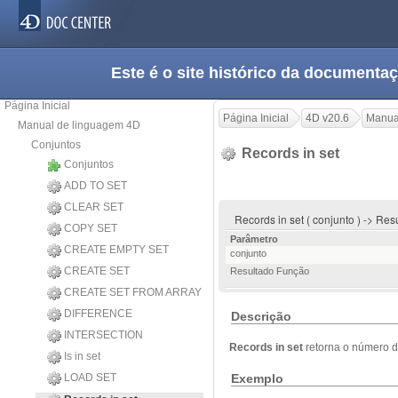
Este é o site histórico da documen
Página Inicial
Página Inicial
4D v20.6
Manua
Manual de linguagem 4D
Conjuntos
Records in set
Conjuntos
ADD TO SET
CLEAR SET
Records in set ( conjunto ) -> Re
COPY SET
Parâmetro
CREATE EMPTY SET
conjunto
CREATE SET
Resultado Função
CREATE SET FROM ARRAY
DIFFERENCE
Descrição
INTERSECTION
Records in set
retorna o número d
Is in set
Exemplo
LOAD SET