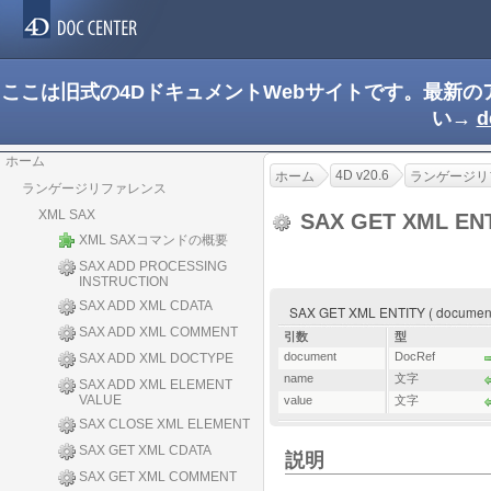
ここは旧式の4DドキュメントWebサイトです。最新
い→
d
ホーム
4D v20.6
ホーム
ランゲージリ
ランゲージリファレンス
XML SAX
SAX GET XML EN
XML SAXコマンドの概要
SAX ADD PROCESSING
INSTRUCTION
SAX ADD XML CDATA
SAX GET XML ENTITY ( document 
SAX ADD XML COMMENT
引数
型
document
DocRef
SAX ADD XML DOCTYPE
name
文字
SAX ADD XML ELEMENT
VALUE
value
文字
SAX CLOSE XML ELEMENT
SAX GET XML CDATA
説明
SAX GET XML COMMENT