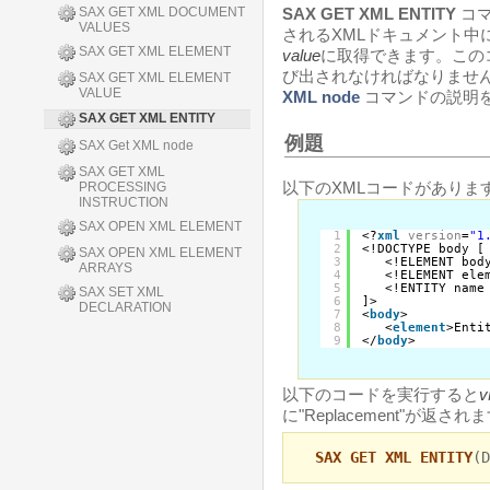
SAX GET XML DOCUMENT
SAX GET XML ENTITY
コマ
VALUES
されるXMLドキュメント中
SAX GET XML ELEMENT
value
に取得できます。この
び出されなければなりません
SAX GET XML ELEMENT
VALUE
XML node
コマンドの説明
SAX GET XML ENTITY
例題
SAX Get XML node
SAX GET XML
以下のXMLコードがあります
PROCESSING
INSTRUCTION
SAX OPEN XML ELEMENT
1
<?
xml
version
=
"1
2
<!DOCTYPE body [
SAX OPEN XML ELEMENT
3
<!ELEMENT bod
ARRAYS
4
<!ELEMENT ele
5
<!ENTITY name
SAX SET XML
6
]>
DECLARATION
7
<
body
>
8
<
element
>Enti
9
</
body
>
以下のコードを実行すると
v
に"Replacement"が返され
SAX GET XML ENTITY
(D