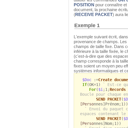
POSITION
pour connaître et m
document, la prochaine écritu
(
RECEIVE PACKET
) aura li
Exemple 1
L'exemple suivant écrit, da
provenance de champs. Les v
champs de taille fixe. Dans c
inférieure à la taille fixée,
(c'est-à-dire que des espace
champ corresponde à la taill
fixes soient un moyen peu ef
systèmes informatiques et cert
$Doc
:=
Create docume
If
(OK=1)
` Est-ce qu
For
(
$i
;1;
Records 
Boucle pour chaque en
SEND PACKET
(
$D
[Perso
nnes]Prénom;1))
` Envoi du paquet c
espaces contenant le 
SEND PACKET
(
$D
[Perso
nnes]Nom;1))