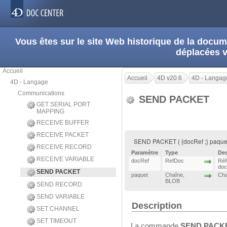
Vous êtes sur le site Web historique de la doc
déplacées 
Accueil
Accueil
4D v20.6
4D - Langag
4D - Langage
Communications
SEND PACKET
GET SERIAL PORT
MAPPING
RECEIVE BUFFER
RECEIVE PACKET
SEND PACKET ( {docRef ;} paque
RECEIVE RECORD
Paramètre
Type
Des
RECEIVE VARIABLE
docRef
RefDoc
Réf
doc
SEND PACKET
paquet
Chaîne
,
Cha
BLOB
SEND RECORD
SEND VARIABLE
Description
SET CHANNEL
SET TIMEOUT
La commande
SEND PACK