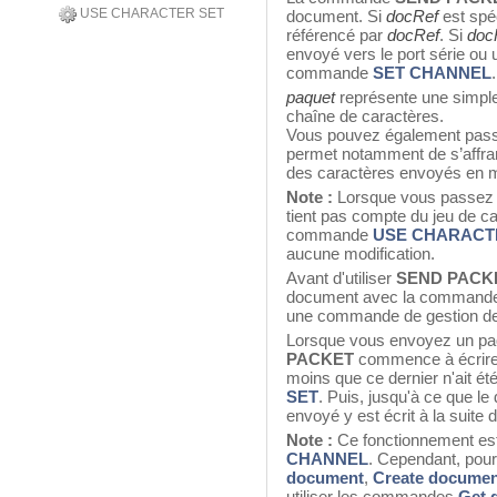
USE CHARACTER SET
document. Si
docRef
est spéc
référencé par
docRef
. Si
doc
envoyé vers le port série ou
commande
SET CHANNEL
.
paquet
représente une simpl
chaîne de caractères.
Vous pouvez également pas
permet notamment de s’affran
des caractères envoyés en m
Note :
Lorsque vous passez
tient pas compte du jeu de ca
commande
USE CHARACT
aucune modification.
Avant d'utiliser
SEND PACK
document avec la comman
une commande de gestion d
Lorsque vous envoyez un pa
PACKET
commence à écrire
moins que ce dernier n'ait été
SET
. Puis, jusqu'à ce que l
envoyé y est écrit à la suite 
Note :
Ce fonctionnement est
CHANNEL
. Cependant, pou
document
,
Create documen
utiliser les commandes
Get 