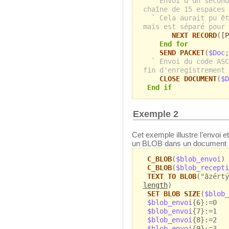
` Envoi d'un second
chaîne de 15 espaces 
` Cela aurait pu êt
mais est séparé pour 
NEXT RECORD
(
[P
End for
SEND PACKET
(
$Doc
;
` Envoi du code ASC
fin d'enregistrement 
CLOSE DOCUMENT
(
$D
End if
Exemple 2
Cet exemple illustre l’envoi 
un BLOB dans un document 
C_BLOB
(
$blob_envoi
)
C_BLOB
(
$blob_recepti
TEXT TO BLOB
("âzértÿ
length
)
SET BLOB SIZE
(
$blob_
$blob_envoi
{6}:=0
$blob_envoi
{7}:=1
$blob_envoi
{8}:=2
$blob_envoi
{9}:=3