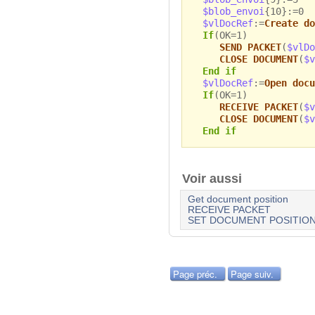
$blob_envoi
{10}:=0
$vlDocRef
:=
Create do
If
(OK=1)
SEND PACKET
(
$vlDo
CLOSE DOCUMENT
(
$v
End if
$vlDocRef
:=
Open docu
If
(OK=1)
RECEIVE PACKET
(
$v
CLOSE DOCUMENT
(
$v
End if
Voir aussi
Get document position
RECEIVE PACKET
SET DOCUMENT POSITIO
Page préc.
Page suiv.