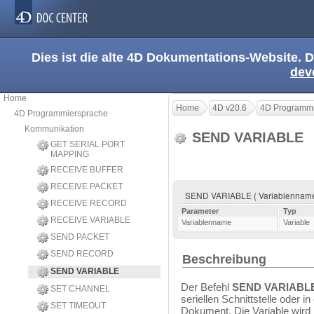
Dies ist die alte 4D Dokumentations-Website. D
dev
Home
Home
4D v20.6
4D Programmi
4D Programmiersprache
Kommunikation
SEND VARIABLE
GET SERIAL PORT
MAPPING
RECEIVE BUFFER
RECEIVE PACKET
SEND VARIABLE ( Variablennam
RECEIVE RECORD
Parameter
Typ
RECEIVE VARIABLE
Variablenname
Variable
SEND PACKET
SEND RECORD
Beschreibung
SEND VARIABLE
Der Befehl
SEND VARIABL
SET CHANNEL
seriellen Schnittstelle oder i
SET TIMEOUT
Dokument. Die Variable wird 