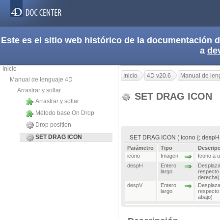
Este es el sitio web histórico de la documentación
a
de
Inicio
Inicio
4D v20.6
Manual de len
Manual de lenguaje 4D
Arrastrar y soltar
SET DRAG ICON
Arrastrar y soltar
Método base On Drop
Drop position
SET DRAG ICON ( icono {; despH 
SET DRAG ICON
Parámetro
Tipo
Descrip
icono
Imagen
Icono a u
despH
Entero
Desplazam
largo
respecto 
derecha)
despV
Entero
Desplazam
largo
respecto 
abajo)