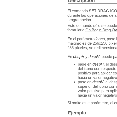
Descripción
El comando
SET DRAG IC
durante las operaciones de a
programación.
Este comando sólo se puede l
formulario
On Begin Drag Ov
En el parámetro
icono
, pase 
máximo es de 256x256 píxele
256 píxeles, se redimension
En
despH
y
despV
, puede p
pase en
despH
, el de
del icono con respecto 
positivo para aplicar e
hacia un valor negativo
pase en
despV
, el des
superior del icono con 
valor positivo para apl
hacia un valor negativo
Si omite este parámetro, el c
Ejemplo