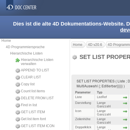
Dies ist die alte 4D Dokumentations-Website. D
dev
Home
Home
4D v20.6
4D Programmi
4D Programmiersprache
Hierarchische Listen
SET LIST PROPE
Hierarchische Listen
verwalten
APPEND TO LIST
CLEAR LIST
SET LIST PROPERTIES ( Liste ; Dars
Copy list
MultiAuswahl {; Editierbar}}}}} )
Count list items
Parameter
Typ
Liste
ListRef
DELETE FROM LIST
Darstellung
Lange
Find in list
Ganzzahl
Icon
Lange
GET LIST ITEM
Ganzzahl
Get list item font
Zeilenhöhe
Lange
Ganzzahl
GET LIST ITEM ICON
Doppelklick
Lange