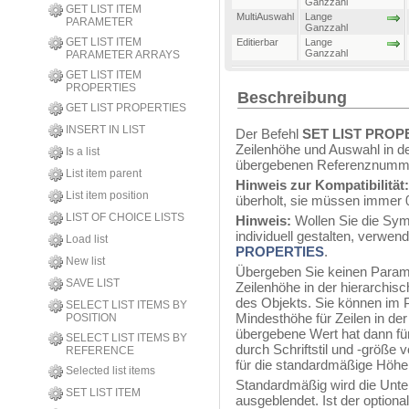
Ganzzahl
GET LIST ITEM
MultiAuswahl
Lange
PARAMETER
Ganzzahl
GET LIST ITEM
Editierbar
Lange
Ganzzahl
PARAMETER ARRAYS
GET LIST ITEM
PROPERTIES
Beschreibung
GET LIST PROPERTIES
INSERT IN LIST
Der Befehl
SET LIST PROP
Zeilenhöhe und Auswahl in de
Is a list
übergebenen Referenznumm
List item parent
Hinweis zur Kompatibilität
List item position
überholt, sie müssen immer 0
LIST OF CHOICE LISTS
Hinweis:
Wollen Sie die Symb
individuell gestalten, verwe
Load list
PROPERTIES
.
New list
Übergeben Sie keinen Para
SAVE LIST
Zeilenhöhe in der hierarchisc
des Objekts. Sie können im
SELECT LIST ITEMS BY
Mindesthöhe für Zeilen in der
POSITION
übergebene Wert hat dann für
SELECT LIST ITEMS BY
durch Schriftstil und -größe
REFERENCE
für die standardmäßige Höhe
Selected list items
Standardmäßig wird die Unterl
SET LIST ITEM
ausgeblendet. Ist der option