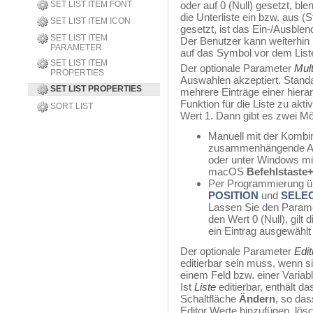
SET LIST ITEM FONT
oder auf 0 (Null) gesetzt, ble
die Unterliste ein bzw. aus (S
SET LIST ITEM ICON
gesetzt, ist das Ein-/Ausblend
SET LIST ITEM
Der Benutzer kann weiterhin 
PARAMETER
auf das Symbol vor dem Liste
SET LIST ITEM
Der optionale Parameter
Mul
PROPERTIES
Auswahlen akzeptiert. Standa
SET LIST PROPERTIES
mehrere Einträge einer hier
Funktion für die Liste zu akt
SORT LIST
Wert 1. Dann gibt es zwei Mö
Manuell mit der Kombi
zusammenhängende A
oder unter Windows mi
macOS
Befehlstaste+
Per Programmierung üb
POSITION
und
SELEC
Lassen Sie den Param
den Wert 0 (Null), gilt 
ein Eintrag ausgewählt
Der optionale Parameter
Edit
editierbar sein muss, wenn si
einem Feld bzw. einer Variab
Ist
Liste
editierbar, enthält da
Schaltfläche
Ändern
, so das
Editor Werte hinzufügen, lös