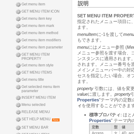
説明
Get menu item
GET MENU ITEM ICON
SET MENU ITEM PROPER
Get menu item key
指定されたメニュー項目に
Get menu item mark
ます。
Get menu item method
menuItem
に-1を渡して
men
もできます。
Get menu item modifiers
menu
にはメニュー参照 (
Me
Get menu item parameter
メニュー参照を渡す場合、
GET MENU ITEM
ンスタンスに適用されます
PROPERTY
されます。メニュー番号を
Get menu item style
メインメニューバー中の対
GET MENU ITEMS
セスを指定したい場合、オ
Get menu title
ます。
Get selected menu item
property
引数には、値を変
parameter
value
に渡します。
property
INSERT MENU ITEM
Properties
”テーマ内の定数
Menu selected
ィ
を使用することができます
RELEASE MENU
標準プロパティ
: ほ
SET HELP MENU
Properties
” テーマ
New
定数
型
値
SET MENU BAR
Access
4D_acc
文