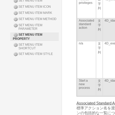
SET MENU ITEM
privileges
字
SET MENU ITEM ICON
列
SET MENU ITEM MARK
SET MENU ITEM METHOD
Associated
4D_sta
文
standard
SET MENU ITEM
字
action
PARAMETER
列
SET MENU ITEM
PROPERTY
n/a
4D_exe
文
SET MENU ITEM
字
SHORTCUT
列
SET MENU ITEM STYLE
Start a
4D_sta
文
new
字
process
列
Associated Standard A
標準アクション名を渡
ンの包括的な一覧につ