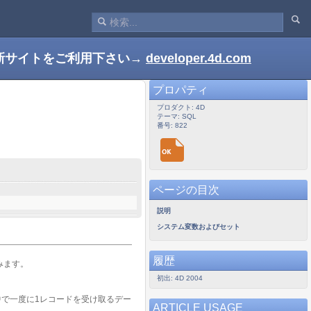
新サイトをご利用下さい→
developer.4d.com
プロパティ
プロダクト: 4D
テーマ: SQL
番号: 822
ページの目次
説明
システム変数およびセット
履歴
みます。
初出: 4D 2004
で一度に1レコードを受け取るデー
ARTICLE USAGE