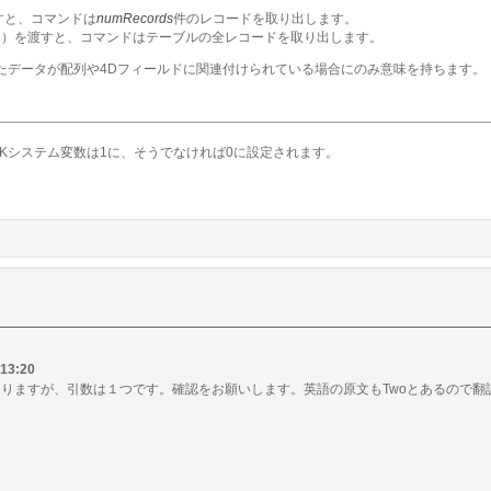
すと、コマンドは
numRecords
件のレコードを取り出します。
-1）を渡すと、コマンドはテーブルの全レコードを取り出します。
たデータが配列や4Dフィールドに関連付けられている場合にのみ意味を持ちます。
Kシステム変数は1に、そうでなければ0に設定されます。
 13:20
りますが、引数は１つです。確認をお願いします。英語の原文もTwoとあるので翻