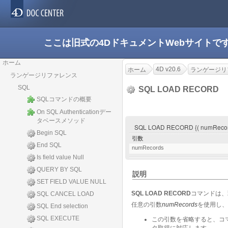
ここは旧式の4DドキュメントWebサイト
ホーム
4D v20.6
ホーム
ランゲージリ
ランゲージリファレンス
SQL
SQL LOAD RECORD
SQLコマンドの概要
On SQL Authenticationデー
タベースメソッド
SQL LOAD RECORD {( numRecor
Begin SQL
引数
End SQL
numRecords
Is field value Null
QUERY BY SQL
説明
SET FIELD VALUE NULL
SQL LOAD RECORD
コマンドは、
SQL CANCEL LOAD
任意の引数
numRecords
を使用し、
SQL End selection
SQL EXECUTE
この引数を省略すると、コ