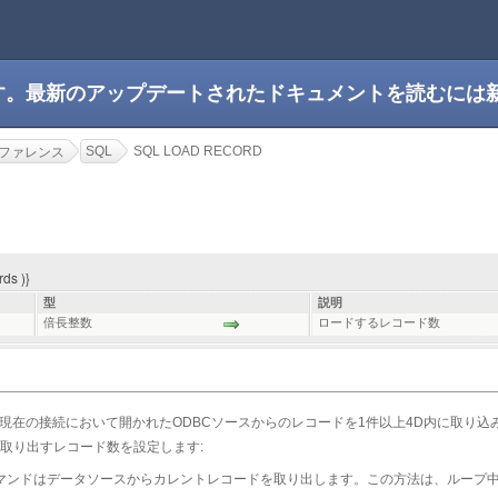
です。最新のアップデートされたドキュメントを読むには
SQL
SQL LOAD RECORD
ファレンス
ds )}
型
説明
倍長整数
ロードするレコード数
現在の接続において開かれたODBCソースからのレコードを1件以上4D内に取り込
取り出すレコード数を設定します:
マンドはデータソースからカレントレコードを取り出します。この方法は、ループ中