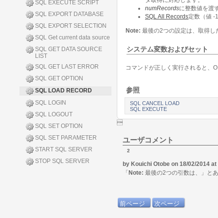
タ取得に対応します。
SQL EXECUTE SCRIPT
numRecords
に整数値を渡
SQL EXPORT DATABASE
SQL All Records
定数（値 
SQL EXPORT SELECTION
Note:
最後の2つの設定は、取得し
SQL Get current data source
システム変数およびセット
SQL GET DATA SOURCE
LIST
SQL GET LAST ERROR
コマンドが正しく実行されると、O
SQL GET OPTION
参照
SQL LOAD RECORD
SQL LOGIN
SQL CANCEL LOAD
SQL EXECUTE
SQL LOGOUT

SQL SET OPTION
SQL SET PARAMETER
ユーザコメント
START SQL SERVER
2
STOP SQL SERVER
by Kouichi Otobe on 18/02/2014 at
「
Note:
最後の2つの引数は、」とあ
前ページ
次ページ