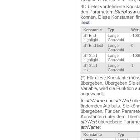
4D bietet vordefinierte Kons
den Parametern
StartAusw
u
können. Diese Konstanten fi
Text
":
Konstante
Typ
Wert
ST End
Lange
-100
highlight
Ganzzahl
ST End text
Lange
0
Ganzzahl
ST Start
Lange
-100
highlight
Ganzzahl
ST Start
Lange
1
text
Ganzzahl
(*) Für diese Konstante müs
übergeben. Übergeben Sie ein
Variable, wird die Funktion 
angewandt.
In
attrName
und
attrWert
über
ändernden Attributs. Sie könn
übergeben. Für den Paramet
Konstanten unter dem The
attrWert
übergebene Paramete
attrName
:
Konstante
Typ