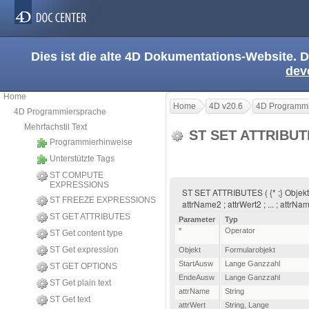
Dies ist die alte 4D Dokumentations-Website. D
dev
Home
Home
4D v20.6
4D Programmi
4D Programmiersprache
Mehrfachstil Text
ST SET ATTRIBU
Programmierhinweise
Unterstützte Tags
ST COMPUTE
EXPRESSIONS
ST SET ATTRIBUTES ( {* ;} Objekt 
ST FREEZE EXPRESSIONS
attrName2 ; attrWert2 ; ... ; attrNa
ST GET ATTRIBUTES
Parameter
Typ
*
Operator
ST Get content type
ST Get expression
Objekt
Formularobjekt
StartAusw
Lange Ganzzahl
ST GET OPTIONS
EndeAusw
Lange Ganzzahl
ST Get plain text
attrName
String
ST Get text
attrWert
String
,
Lange