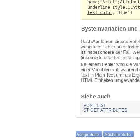
name
;"Arial";
Attribut
underline style
;1;
Att
text color
;"Blue")
Systemvariablen und
Nach Ausführen dieses Befehl
wenn kein Fehler aufgetreten 
ist insbesondere der Fall, we
(inkorrekte oder fehlende Tag
Bei einem Fehler wird die Vari
einer Variablen auf, während
Text in Plain Text um; als Er
HTML Einheiten umgewandel
Siehe auch
FONT LIST
ST GET ATTRIBUTES
Vorige Seite
Nächste Seite