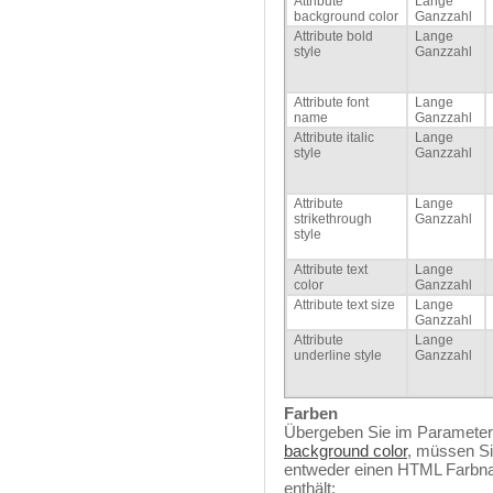
Attribute
Lange
background color
Ganzzahl
Attribute bold
Lange
style
Ganzzahl
Attribute font
Lange
name
Ganzzahl
Attribute italic
Lange
style
Ganzzahl
Attribute
Lange
strikethrough
Ganzzahl
style
Attribute text
Lange
color
Ganzzahl
Attribute text size
Lange
Ganzzahl
Attribute
Lange
underline style
Ganzzahl
Farben
Übergeben Sie im Paramete
background color
, müssen Si
entweder einen HTML Farbna
enthält: