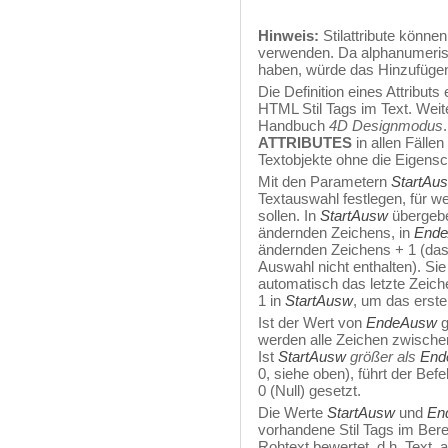
Hinweis:
Stilattribute könne
verwenden. Da alphanumerisc
haben, würde das Hinzufügen 
Die Definition eines Attributs
HTML Stil Tags im Text. Weit
Handbuch
4D Designmodus
ATTRIBUTES
in allen Fällen
Textobjekte ohne die Eigensch
Mit den Parametern
StartAu
Textauswahl festlegen, für w
sollen. In
StartAusw
übergebe
ändernden Zeichens, in
End
ändernden Zeichens + 1 (das 
Auswahl nicht enthalten). Si
automatisch das letzte Zeic
1 in
StartAusw
, um das erst
Ist der Wert von
EndeAusw
g
werden alle Zeichen zwisch
Ist
StartAusw
größer als
End
0, siehe oben), führt der Bef
0 (Null) gesetzt.
Die Werte
StartAusw
und
En
vorhandene Stil Tags im Bere
Rohtext bewertet, d.h. Text, 