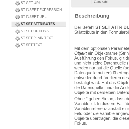
Ganzzahl
ST GET URL
ST INSERT EXPRESSION
Beschreibung
ST INSERT URL
ST SET ATTRIBUTES
Der Befehl
ST SET ATTRIB
ST SET OPTIONS
Stilattribute in den Formularo
ST SET PLAIN TEXT
ST SET TEXT
Mit dem optionalen Paramet
Objekt
ein Objektname (Strin
Ausführung den Fokus, gilt de
und nicht seine Datenquelle 
werden nur auf die Quelle (so
Datenquelle nutzen) übertrag
entweder durch Verlieren de
bestätigt wird. Hat das Objek
die Datenquelle und die Ände
Objekte mit derselben Datenq
Ohne * geben Sie an, dass 
Variable ist. In diesem Fall 
Variablenreferenz anstatt eine
Feld oder die Variable angew
Objekte übertragen, die diese
Fokus.