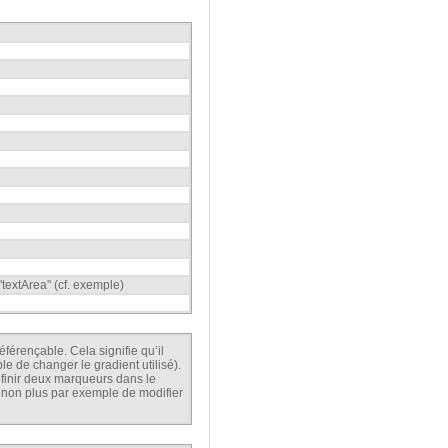
 "textArea" (cf. exemple)
érençable. Cela signifie qu’il
le de changer le gradient utilisé).
finir deux marqueurs dans le
le non plus par exemple de modifier