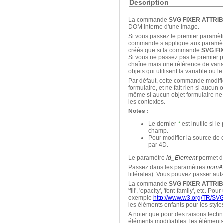
Description
La commande
SVG FIXER ATTRI
DOM interne d'une image.
Si vous passez le premier paramèt
commande s’applique aux paramètres
créés que si la commande
SVG FI
Si vous ne passez pas le premier
chaîne mais une référence de vari
objets qui utilisent la variable ou l
Par défaut, cette commande modifi
formulaire, et ne fait rien si aucun
même si aucun objet formulaire ne l'
les contextes.
Notes :
Le dernier
*
est inutile si l
champ.
Pour modifier la source d
par 4D.
Le paramètre
id_Element
permet de 
Passez dans les paramètres
nomAt
littérales). Vous pouvez passer aut
La commande
SVG FIXER ATTRI
'fill', 'opacity', 'font-family', etc
exemple
http://www.w3.org/TR/SVG
les éléments enfants pour les style
A noter que pour des raisons techniq
éléments modifiables, les éléments 