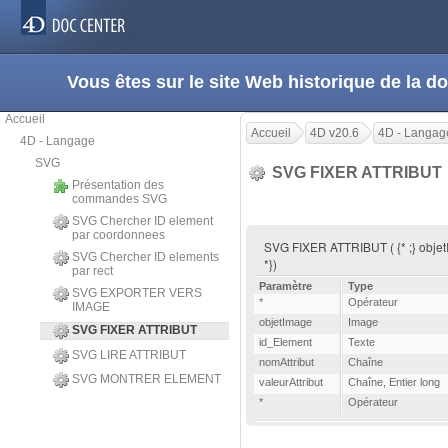
Vous êtes sur le site Web historique de la
Accueil
Accueil
4D v20.6
4D - Langag
4D - Langage
SVG
SVG FIXER ATTRIBUT
Présentation des
commandes SVG
SVG Chercher ID element
par coordonnees
SVG FIXER ATTRIBUT ( {* ;} objetIma
SVG Chercher ID elements
*})
par rect
Paramètre
Type
SVG EXPORTER VERS
*
Opérateur
IMAGE
objetImage
Image
SVG FIXER ATTRIBUT
id_Element
Texte
SVG LIRE ATTRIBUT
nomAttribut
Chaîne
SVG MONTRER ELEMENT
valeurAttribut
Chaîne
,
Entier long
*
Opérateur