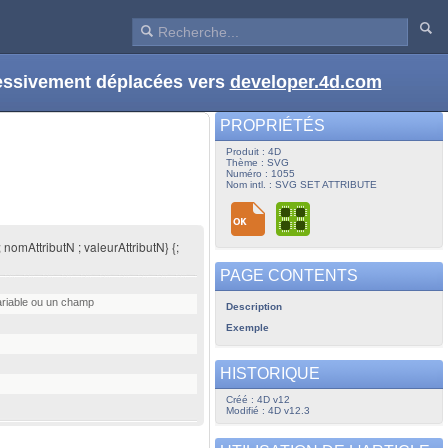
ressivement déplacées vers
developer.4d.com
PROPRIÉTÉS
Produit : 4D
Thème : SVG
Numéro : 1055
Nom intl. : SVG SET ATTRIBUTE
 nomAttributN ; valeurAttributN} {;
PAGE CONTENTS
variable ou un champ
Description
Exemple
HISTORIQUE
Créé : 4D v12
Modifié : 4D v12.3