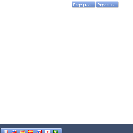
Page préc.
Page suiv.