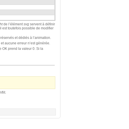
ht
de l’élément
svg
servent à définir
 est toutefois possible de modifier
D réservés et dédiés à l’animation.
n et aucune erreur n’est générée.
e OK prend la valeur 0. Si la
flit.