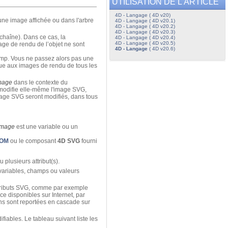
UTILISATION DE L'ARTICLE
4D - Langage ( 4D v20)
’une image affichée ou dans l'arbre
4D - Langage ( 4D v20.1)
4D - Langage ( 4D v20.2)
4D - Langage ( 4D v20.3)
chaîne). Dans ce cas, la
4D - Langage ( 4D v20.4)
4D - Langage ( 4D v20.5)
ge de rendu de l’objet ne sont
4D - Langage
( 4D v20.6)
amp. Vous ne passez alors pas une
ue aux images de rendu de tous les
mage
dans le contexte du
modifie elle-même l'image SVG,
'image SVG seront modifiés, dans tous
Image
est une variable ou un
DOM
ou le composant
4D SVG
fourni
 plusieurs attribut(s).
e variables, champs ou valeurs
attributs SVG, comme par exemple
nce disponibles sur Internet, par
ons sont reportées en cascade sur
fiables. Le tableau suivant liste les