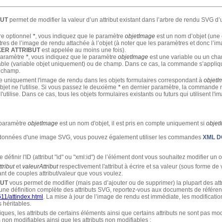
BUT
permet de modifier la valeur d’un attribut existant dans l’arbre de rendu SVG d
re optionnel
*
, vous indiquez que le paramètre
objetImage
est un nom d’objet (une 
 de l’image de rendu attachée à l’objet (à noter que les paramètres et donc l’ima
XER ATTRIBUT
est appelée au moins une fois).
 paramètre
*
, vous indiquez que le paramètre
objetImage
est une variable ou un ch
able (variable objet uniquement) ou de champ. Dans ce cas, la commande s’appliq
e champ.
e uniquement l'image de rendu dans les objets formulaires correspondant à
objetI
 objet ne l'utilise. Si vous passez le deuxième
*
en dernier paramètre, la commande 
utilise. Dans ce cas, tous les objets formulaires existants ou futurs qui utilisent l
e paramètre
objetImage
est un nom d'objet, il est pris en compte uniquement si
objet
e données d'une image SVG, vous pouvez également utiliser les commandes
XML 
définir l'ID (attribut "id" ou "xml:id") de l’élément dont vous souhaitez modifier un ou
tribut
et
valeurAttribut
respectivement l'attribut à écrire et sa valeur (sous forme d
ant de couples attribut/valeur que vous voulez.
BUT
vous permet de modifier (mais pas d’ajouter ou de supprimer) la plupart des 
. Pour une définition complète des attributs SVG, reportez-vous aux documents de référe
11/attindex.html
. La mise à jour de l’image de rendu est immédiate, les modificati
s héritables.
ues, les attributs de certains éléments ainsi que certains attributs ne sont pas modi
non modifiables ainsi que les attributs non modifiables :