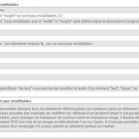
modifiables
ns :
 et "height" ne sont pas modifiables (1)
x" n'est modifiable que si "width" et "height" sont définis dans le document d’origine
on : les éléments enfants fe_xxx ne sont pas modifiables
t spécifique "4d-text" vous permet de modifier le texte d’un élément "text", "tspan" ou
ont pas modifiables
ensemble désigne tous les éléments référençables ou contenus dans un élément réf
t pas possible par exemple de redéfinir les attributs d’un gradient (mais il est possib
ême, pour changer un marqueur de couleur noire en marqueur rouge, il faudra dé
ment SVG (un noir et un rouge) et sélectionner l’un ou l’autre. Il n’est pas possib
ouleur d'un rectangle s’il a pour parent un élément symbol ou marker