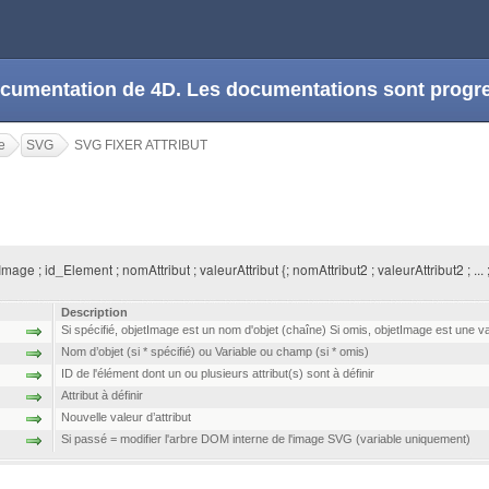
 documentation de 4D. Les documentations sont prog
e
SVG
SVG FIXER ATTRIBUT
ge ; id_Element ; nomAttribut ; valeurAttribut {; nomAttribut2 ; valeurAttribut2 ; ... ;
Description
Si spécifié, objetImage est un nom d'objet (chaîne) Si omis, objetImage est une 
Nom d’objet (si * spécifié) ou Variable ou champ (si * omis)
ID de l'élément dont un ou plusieurs attribut(s) sont à définir
Attribut à définir
Nouvelle valeur d’attribut
Si passé = modifier l'arbre DOM interne de l'image SVG (variable uniquement)