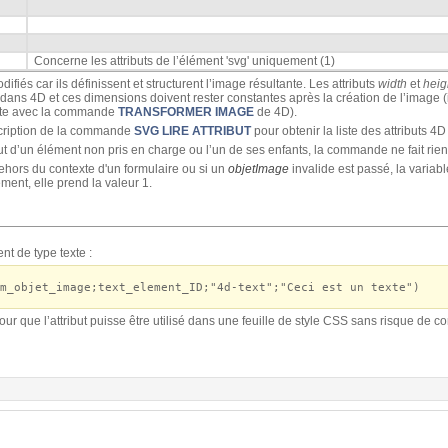
Concerne les attributs de l’élément 'svg' uniquement (1)
ifiés car ils définissent et structurent l’image résultante. Les attributs
width
et
heig
 dans 4D et ces dimensions doivent rester constantes après la création de l’image (il
ante avec la commande
TRANSFORMER IMAGE
de 4D).
cription de la commande
SVG LIRE ATTRIBUT
pour obtenir la liste des attributs 4
but d’un élément non pris en charge ou l’un de ses enfants, la commande ne fait rie
hors du contexte d'un formulaire ou si un
objetImage
invalide est passé, la variabl
ent, elle prend la valeur 1.
t de type texte :
m_objet_image;text_element_ID;"4d-text";"Ceci est un texte")
ur que l’attribut puisse être utilisé dans une feuille de style CSS sans risque de con