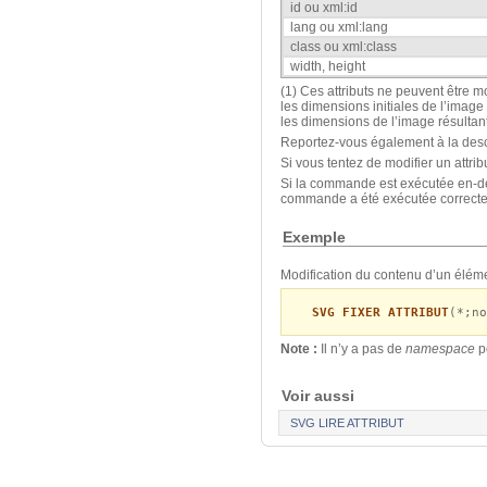
id ou xml:id
lang ou xml:lang
class ou xml:class
width, height
(1) Ces attributs ne peuvent être mod
les dimensions initiales de l’image
les dimensions de l’image résult
Reportez-vous également à la des
Si vous tentez de modifier un attri
Si la commande est exécutée en-de
commande a été exécutée correctem
Exemple
Modification du contenu d’un élémen
SVG FIXER ATTRIBUT
(*;no
Note :
Il n’y a pas de
namespace
po
Voir aussi
SVG LIRE ATTRIBUT