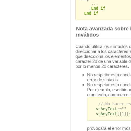
` ...
End if
End if
Nota avanzada sobre l
inválidos
Cuando utiliza los símbolos 
direccionar a los caracteres
que direcciona los elementos 
carácter 20 de una variable 
por lo menos 20 caracteres.
No respetar esta condi
error de sintaxis.
No respetar esta condi
Por ejemplo, escribir u
o un texto, como en el 
//¡No hacer es
vsAnyText
:=""
vsAnyText
[[1]]:
provocará el error mos