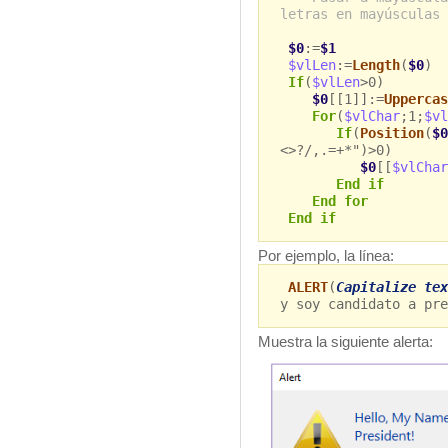
letras en mayúsculas
$0
:=
$1
$vlLen
:=
Length
(
$0
)
If
(
$vlLen
>0)
$0
[[1]]:=
Uppercas
For
(
$vlChar
;1;
$vl
If
(
Position
(
$0
<>?/,.=+*")>0)
$0
[[
$vlChar
End if
End for
End if
Por ejemplo, la línea:
ALERT
(
Capitalize tex
y soy candidato a pre
Muestra la siguiente alerta: