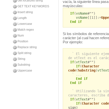
Get localized string
vacía, la siguiente línea pas
mayúsculas:
GET TEXT KEYWORDS
Insert string
If
(
vsName
#"")
vsName
[[1]]:=
Uppe
Length
End if
Lowercase
Match regex
Si los símbolos de referenci
Num
carácter (al cual hacen refe
Position
Por ejemplo:
Replace string
Split string
` El siguiente ejem
de vtText es el carác
String
If
(
vtText
#"")
Substring
If
(
Character
code
(
Substring
(
vtText
Uppercase
` ...
End if
End if
` Utilizando la sin
caracteres, escriba d
If
(
vtText
#"")
If
(
Character code
sign
)