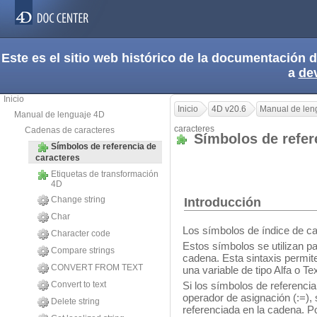
Este es el sitio web histórico de la documentación
a
de
Inicio
Inicio
4D v20.6
Manual de len
Manual de lenguaje 4D
caracteres
Cadenas de caracteres
Símbolos de refer
Símbolos de referencia de
caracteres
Etiquetas de transformación
4D
Change string
Introducción
Char
Los símbolos de índice de ca
Character code
Estos símbolos se utilizan pa
Compare strings
cadena. Esta sintaxis permit
CONVERT FROM TEXT
una variable de tipo Alfa o Te
Convert to text
Si los símbolos de referencia
operador de asignación (:=), 
Delete string
referenciada en la cadena. P