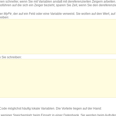
en schneller, wenn Sie mit Variablen anstatt mit dereferenzierten Zeigern arbeite
führen auf die sich ein Zeiger bezieht, sparen Sie Zeit, wenn Sie den dereferenzie
ger
MyPtr
, der auf ein Feld oder eine Variable verweist. Sie wollen auf den Wert, au
reiben:
n Sie schreiben:
de möglichst häufig lokale Variablen. Die Vorteile liegen auf der Hand:
 weniger Speicherplatz beim Einsatz in einer Datenbank. Sie werden beim Aufrufen