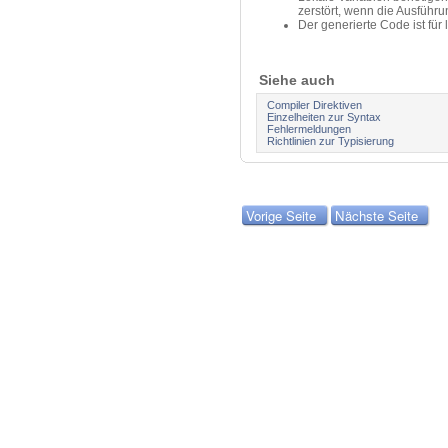
zerstört, wenn die Ausführu
Der generierte Code ist für 
Siehe auch
Compiler Direktiven
Einzelheiten zur Syntax
Fehlermeldungen
Richtlinien zur Typisierung
Vorige Seite
Nächste Seite