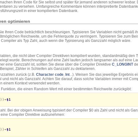
chen Ihren Code für Sie selbst und später für jemand anderen schwerer lesbar. D
ntaren zu versehen. Umfangreiche Kommentare können interpretierte Datenbanken
usführungszeit in einer kompilierten Datenbank.
ven optimieren
ie Ihren Code beträchtlich beschleunigen. Typisieren Sie Variablen nicht gemäß i
tmöglichen Reichweite, um die Fehlerquote zu verringern. Typisieren Sie zum Beispi
r Compiler als Typ Zahl, auch wenn die Typisierung als Ganzzahl möglich wäre.
iablen, die nicht über Compiler Direktiven kompiliert wurden, standardmäßig den 
gelegt wurde. Berechnungen auf eine Zahl laufen jedoch langsamer als auf eine 
r eine Ganzzahl ist, sollten Sie diese über die Compiler Direktive
C_LONGINT
de
eispiel, Zähler in Schleifen als Ganzzahl zu deklarieren.
nzzahlen zurück (z.B.
Character code
,
Int
...). Weisen Sie das jeweilige Ergebnis ei
hl und nicht als Ganzzahl. Achten Sie darauf, dass solche Variablen immer mit Comp
r in einem Kontext verwendet werden.
ne Funktion, die einen Random Wert mit einer bestimmten Reichweite zurückgibt:
))+
$1
ahl. Bei der obigen Anweisung typisiert der Compiler $0 als Zahl und nicht als G
e eine Compiler Direktive aufzunehmen:
))+
$1