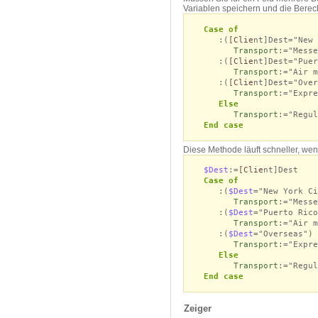
Variablen speichern und die Berec
Case of
:(
[Clie
nt]Dest="New 
Transport
:="Messe
:(
[Clie
nt]Dest="Puer
Transport
:="Air m
:(
[Clie
nt]Dest="Over
Transport
:="Expre
Else
Transport
:="Regul
End case
Diese Methode läuft schneller, wen
$Dest
:=
[Clie
nt]Dest
Case of
:(
$Dest
="New York Ci
Transport
:="Messe
:(
$Dest
="Puerto Rico
Transport
:="Air m
:(
$Dest
="Overseas")
Transport
:="Expre
Else
Transport
:="Regul
End case
Zeiger