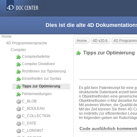
Dies ist die alte 4D Dokumentation
Home
Home
4D v20.6
4D Programmi
4D Programmiersprache
Compiler
Tipps zur Optimierun
Compilerbefehle
Compiler Direktiven
Richtlinien zur Typisierung
Einzelheiten zur Syntax
Tipps zur Optimierung
Es gibt kein Patentrezept für eine
strukturierte Datenbank erzielt b
Fehlermeldungen
n Objektmethoden eine generische M
Objektmethoden n-Mal dieselbe A
C_BLOB
Mit anderen Worten, die Qualität d
C_BOOLEAN
Mit der Zeit können Sie Ihren 4D C
so instinktiv zur effizientesten Lö
C_COLLECTION
Im folgenden geben wir Ratschläge
C_DATE
Code ausführlich komment
C_LONGINT