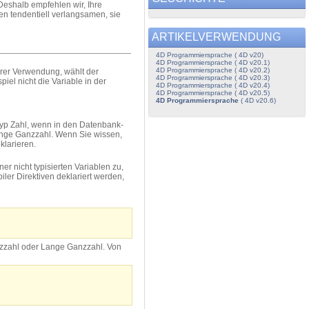
eshalb empfehlen wir, Ihre
 tendentiell verlangsamen, sie
ARTIKELVERWENDUNG
4D Programmiersprache ( 4D v20)
4D Programmiersprache ( 4D v20.1)
4D Programmiersprache ( 4D v20.2)
hrer Verwendung, wählt der
4D Programmiersprache ( 4D v20.3)
el nicht die Variable in der
4D Programmiersprache ( 4D v20.4)
4D Programmiersprache ( 4D v20.5)
4D Programmiersprache
( 4D v20.6)
Typ Zahl, wenn in den Datenbank-
Lange Ganzzahl. Wenn Sie wissen,
klarieren.
ner nicht typisierten Variablen zu,
iler Direktiven deklariert werden,
anzzahl oder Lange Ganzzahl. Von