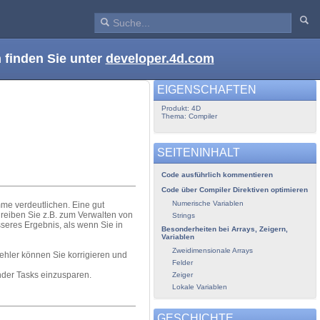
 finden Sie unter
developer.4d.com
EIGENSCHAFTEN
Produkt: 4D
Thema: Compiler
SEITENINHALT
Code ausführlich kommentieren
Code über Compiler Direktiven optimieren
Numerische Variablen
mme verdeutlichen. Eine gut
hreiben Sie z.B. zum Verwalten von
Strings
seres Ergebnis, als wenn Sie in
Besonderheiten bei Arrays, Zeigern,
Variablen
Zweidimensionale Arrays
Fehler können Sie korrigieren und
Felder
nder Tasks einzusparen.
Zeiger
Lokale Variablen
GESCHICHTE