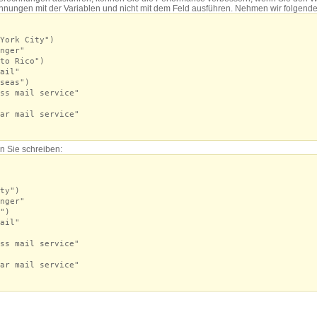
hnungen mit der Variablen und nicht mit dem Feld ausführen. Nehmen wir folgend
York City")
nger"
to Rico")
ail"
seas")
ss mail service"
ar mail service"
n Sie schreiben:
ty")
nger"
")
ail"
ss mail service"
ar mail service"