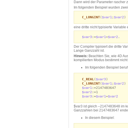
Dann wird der Parameter rascher 
Im folgenden Beispiel wurden zwei
C_LONGINT
(
$var1
;
$var2
)
eine dritte nicht typisierte Variab
$var3
:=
$var1
+
$var2
.
Der Compiler typisiert die dritte 
Lange Ganzzahl ist.
Hinweis:
Beachten Sie, wie 4D Ausd
kompilierten Modus bestimmt nicht
Im folgenden Beispiel ber
C_REAL
(
$var3
)
C_LONGINT
(
$var1
;
$var2
)
$var1
:=2147483647
$var2
:=1
$var3
:=
$var1
+
$var2
$var3 ist gleich –2147483648 im k
Ganzzahlen bei 2147483647 endet
In diesem Beispiel: