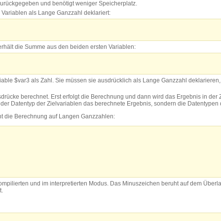
zurückgegeben und benötigt weniger Speicherplatz.
 Variablen als Lange Ganzzahl deklariert:
le erhält die Summe aus den beiden ersten Variablen:
Variable $var3 als Zahl. Sie müssen sie ausdrücklich als Lange Ganzzahl deklariere
rücke berechnet. Erst erfolgt die Berechnung und dann wird das Ergebnis in der 
 der Datentyp der Zielvariablen das berechnete Ergebnis, sondern die Datentypen
uht die Berechnung auf Langen Ganzzahlen:
ompilierten und im interpretierten Modus. Das Minuszeichen beruht auf dem Überla
.