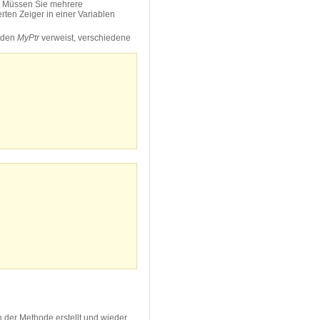
n. Müssen Sie mehrere
rten Zeiger in einer Variablen
f den
MyPtr
verweist, verschiedene
 der Methode erstellt und wieder