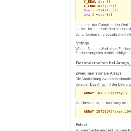
C_REAL
(
$var3
)
C_LONGINT
(
$var1
)
$var1
:=2147483647
$var3
:=
$var1
+1
betrachtet der Compiler den Wert 
basiert. Im interpretierten Modus 
Schaltflächen sind spezifische Fäl
Strings
Wollen Sie den Wert eines Zeichens
Zeichenvergleich berücksichtigt näm
Besonderheiten bei Arrays, 
Zweidimensionale Arrays
Die Abarbeitung zweidimensionaler 
Beispiel: Das Array mit der Deklara
ARRAY INTEGER
(
Array
;5;1
läuft besser ab, als das Array mit d
ARRAY INTEGER
(
Array
;100
Felder
Müssen Sie für ein Feld mehrere B