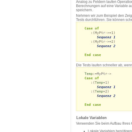
Analog zu Feldern laufen Operation
Berechnungen auf eine Variable aus
speichern.
Nehmen wir zum Beispiel den Zei
Tests durchführen. Sie können sch
Case of
:(MyPtr->=1)
Sequenz 1
:(MyPtr->=2)
Sequenz 2
End case
Die Tests laufen schneller ab, wen
Temp
:=MyPtr->
Case of
:(
Temp
=1)
Sequenz 1
:(
Temp
=2)
Sequenz 2
End case
Lokale Variablen
Verwenden Sie beim Aufbau Ihres Co
Lokale Variablen benötigen