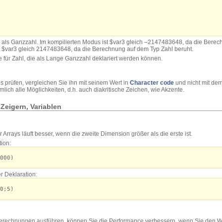
1 als Ganzzahl. Im kompilierten Modus ist $var3 gleich –2147483648, da die Ber
ist $var3 gleich 2147483648, da die Berechnung auf dem Typ Zahl beruht.
le für Zahl, die als Lange Ganzzahl deklariert werden können.
 prüfen, vergleichen Sie ihn mit seinem Wert in
Character code
und nicht mit dem
lich alle Möglichkeiten, d.h. auch diakritische Zeichen, wie Akzente.
Zeigern, Variablen
Arrays läuft besser, wenn die zweite Dimension größer als die erste ist.
tion:
000)
er Deklaration:
0;5)
erechnungen ausführen, können Sie die Performance verbessern, wenn Sie den We