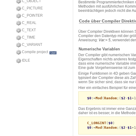
C_OBJECT
Bestimmte Programmiertechniken ma
Methoden mit ausführlichen Komme
C_PICTURE
beeinträchtigen jedoch nicht die A
C_POINTER
Code über Compiler Direkti
C_REAL
C_TEXT
Über Compiler Direktiven können S
Compiler den Datentyp mit der größ
C_TIME
Anweisung:
Var:= 5
, verwendet de
C_VARIANT
Numerische Variablen
Compile project
Upd
Der Compiler gibt numerischen Var
Eigenschaften nichts anderes fest
IDLE
dass eine numerische Variable imme
Eine gute Vorgehensweise ist zum B
Einige Funktionen in 4D geben Ga
typisiert der Compiler diese als Za
wenn Sie sicher sind, dass sie nu
Hier ein einfaches Beispiel für ei
$0
:=
Mod
(
Random
;(
$2
-
$1
+1
Das Ergebnis ist immer eine Ganzz
daher ist es besser, in die Method
C_LONGINT
(
$0
)
$0
:=
Mod
(
Random
;(
$2
-
$1
+1