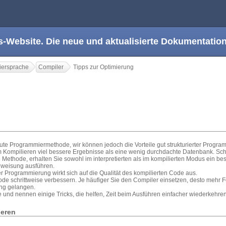
s-Website. Die neue und aktualisierte Dokumentation
ersprache
Compiler
Tipps zur Optimierung
g
 gute Programmiermethode, wir können jedoch die Vorteile gut strukturierter Progra
eim Kompilieren viel bessere Ergebnisse als eine wenig durchdachte Datenbank. Sc
ethode, erhalten Sie sowohl im interpretierten als im kompilierten Modus ein bes
nweisung ausführen.
er Programmierung wirkt sich auf die Qualität des kompilierten Code aus.
ode schrittweise verbessern. Je häufiger Sie den Compiler einsetzen, desto mehr 
sung gelangen.
 und nennen einige Tricks, die helfen, Zeit beim Ausführen einfacher wiederkehre
ieren