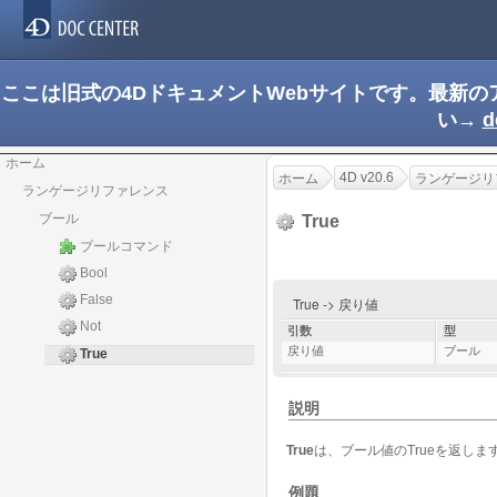
ここは旧式の4DドキュメントWebサイトです。最新
い→
d
ホーム
4D v20.6
ホーム
ランゲージリ
ランゲージリファレンス
ブール
True
ブールコマンド
Bool
False
True -> 戻り値
Not
引数
型
戻り値
ブール
True
説明
True
は、ブール値のTrueを返しま
例題