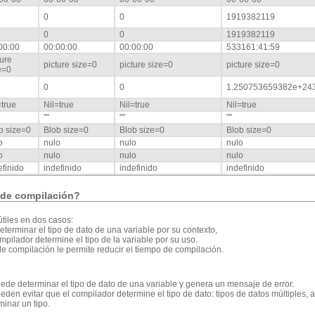
0
0
1919382119
0
0
1919382119
00:00
00:00:00
00:00:00
533161:41:59
ture
picture size=0
picture size=0
picture size=0
e=0
0
0
1.250753659382e+24
=true
Nil=true
Nil=true
Nil=true
""
""
""
b size=0
Blob size=0
Blob size=0
Blob size=0
o
nulo
nulo
nulo
o
nulo
nulo
nulo
efinido
indefinido
indefinido
indefinido
s de compilación?
útiles en dos casos:
terminar el tipo de dato de una variable por su contexto,
pilador determine el tipo de la variable por su uso.
 de compilación le permite reducir el tiempo de compilación.
de determinar el tipo de dato de una variable y genera un mensaje de error.
eden evitar que el compilador determine el tipo de dato: tipos de datos múltiple
minar un tipo.