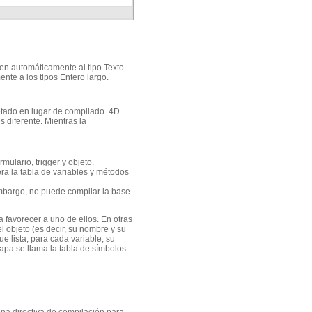
igen automáticamente al tipo Texto.
ente a los tipos Entero largo.
retado en lugar de compilado. 4D
 diferente. Mientras la
mulario, trigger y objeto.
era la tabla de variables y métodos
 embargo, no puede compilar la base
 favorecer a uno de ellos. En otras
l objeto (es decir, su nombre y su
e lista, para cada variable, su
mapa se llama la tabla de símbolos.