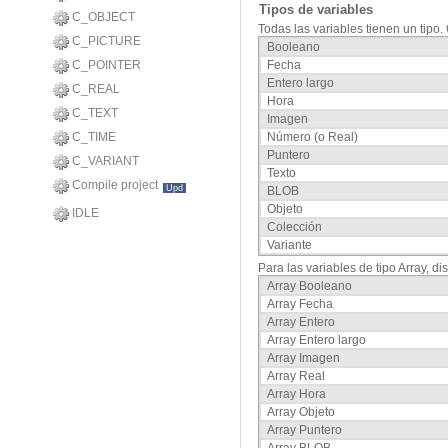
Tipos de variables
C_OBJECT
Todas las variables tienen un tipo
C_PICTURE
Booleano
C_POINTER
Fecha
Entero largo
C_REAL
Hora
C_TEXT
Imagen
C_TIME
Número (o Real)
Puntero
C_VARIANT
Texto
Compile project
Upd
BLOB
Objeto
IDLE
Colección
Variante
Para las variables de tipo Array, di
Array Booleano
Array Fecha
Array Entero
Array Entero largo
Array Imagen
Array Real
Array Hora
Array Objeto
Array Puntero