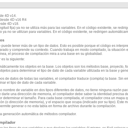
sde 4D v14.
e desde 4D v16 R4
desde 4D v18.
ongitud fija) ya no se utiliza más para las variables. En el código existente, se redir
co ya no se utilizan para variables. En el código existente, se redirigen automáticam
los
 puede tener más de un tipo de datos. Esto es posible porque el código es interp
parado y comprende su contexto. Cuando trabaja en modo compilado, la situación es
 línea, el proceso de compilación mira a una base en su globalidad.
es la siguiente:
máticamente los objetos en la base. Los objetos son los métodos base, proyecto, for
bjetos para determinar el tipo de dato de cada variable utilizada en la base y gen
pos de datos de todas las variables, el compilador traduce (compila) la base. Sin
ar el tipo de dato de cada variable.
o nombre de variable en dos tipos diferentes de datos, no tiene ninguna razón para
 y darle una dirección de memoria, el compilador debe saber la identidad precisa de
ador determinar el tamaño. Para cada base compilada, el compilador crea un mapa qu
ión (o dirección de memoria), y el espacio que ocupa (indicado por su tipo). Este 
permite generar o no esta tabla en forma de archivo durante la compilación.
 la generación automática de métodos compilador.
ompilador