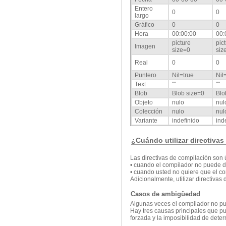
Entero
0
0
largo
Gráfico
0
0
Hora
00:00:00
00:
picture
pic
Imagen
size=0
siz
Real
0
0
Puntero
Nil=true
Nil
Text
""
""
Blob
Blob size=0
Blo
Objeto
nulo
nul
Colección
nulo
nul
Variante
indefinido
ind
¿Cuándo utilizar directiva
Las directivas de compilación son 
• cuando el compilador no puede de
• cuando usted no quiere que el com
Adicionalmente, utilizar directivas
Casos de ambigüedad
Algunas veces el compilador no pue
Hay tres causas principales que pu
forzada y la imposibilidad de deter