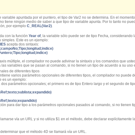
de variable apuntada por el puntero, el tipo de Var2 no se determina. En el moment
o tiene ningún medio de saber a que tipo de variable apunta. Por lo tanto no pued
ión, por ejemplo
C_REAL(Var2)
.
da con la función
Year of
, la variable sólo puede ser de tipo Fecha, considerando l
 simples. Este es un ejemplo:
IES
acepta dos sintaxis:
ampoNo;Tipo;longitud;indice)
ero;Tipo;longitud;indice)
xis múltiple, el compilador no puede adivinar la sintaxis y los comandos que usted 
a las variables que se pasan al comando, si no tienen un tipo de acuerdo a su uso 
les de diferentes tipos
tiene varios parámetros opcionales de diferentes tipos, el compilador no puede 
te es un ejemplo:
dos parámetros opcionales; el primero es de tipo Entero largo y el segundo de ti
mRef;texto;sublista;expandido)
mRef;texto;expandido)
ación para dar tipo a los parámetros opcionales pasados al comando, si no tienen t
amarse vía un URL y si no utiliza $1 en el método, debe declarar explícitamente la 
determinar que el método 4D se llamará vía un URL.