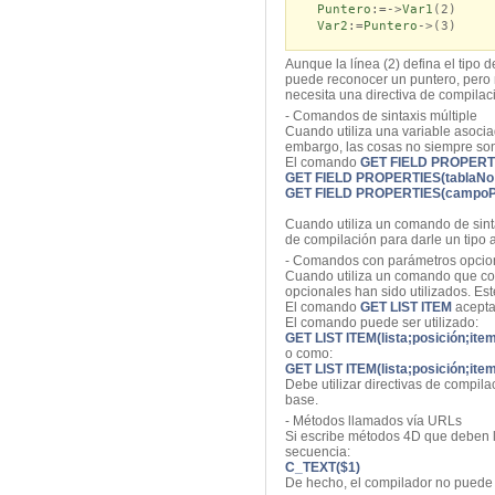
Puntero
:=->
Var1
(2)
Var2
:=
Puntero
->(3)
Aunque la línea (2) defina el tipo 
puede reconocer un puntero, pero n
necesita una directiva de compilac
- Comandos de sintaxis múltiple
Cuando utiliza una variable asocia
embargo, las cosas no siempre son
El comando
GET FIELD PROPERT
GET FIELD PROPERTIES(tablaNo;c
GET FIELD PROPERTIES(campoPunt
Cuando utiliza un comando de sinta
de compilación para darle un tipo 
- Comandos con parámetros opciona
Cuando utiliza un comando que con
opcionales han sido utilizados. Es
El comando
GET LIST ITEM
acepta 
El comando puede ser utilizado:
GET LIST ITEM(lista;posición;ite
o como:
GET LIST ITEM(lista;posición;ite
Debe utilizar directivas de compil
base.
- Métodos llamados vía URLs
Si escribe métodos 4D que deben ll
secuencia:
C_TEXT($1)
De hecho, el compilador no puede 