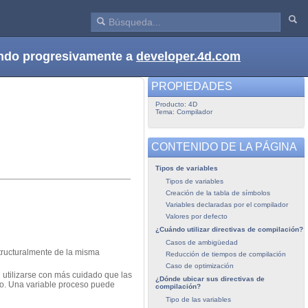
dando progresivamente a
developer.4d.com
PROPIEDADES
Producto: 4D
Tema: Compilador
CONTENIDO DE LA PÁGINA
Tipos de variables
Tipos de variables
Creación de la tabla de símbolos
Variables declaradas por el compilador
Valores por defecto
¿Cuándo utilizar directivas de compilación?
Casos de ambigüedad
structuralmente de la misma
Reducción de tiempos de compilación
Caso de optimización
 utilizarse con más cuidado que las
¿Dónde ubicar sus directivas de
so. Una variable proceso puede
compilación?
Tipo de las variables