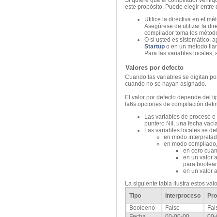
Si quiere que el compilador verifiq
este propósito. Puede elegir entre
Utilice la directiva en el m
Asegúrese de utilizar la dir
compilador toma los métodos
O si usted es sistemático, 
Startup
o en un método lla
Para las variables locales,
Valores por defecto
Cuando las variables se digitan po
cuando no se hayan asignado.
El valor por defecto depende del ti
la6s opciones de compilación defi
Las variables de proceso e 
puntero Nil, una fecha vacía
Las variables locales se de
en modo interpretad
en modo compilado,
en cero cuan
en un valor 
para boolean
en un valor 
La siguiente tabla ilustra estos val
Tipo
Interproceso
Pr
Booleeno
False
Fal
Fecha
00-00-00
00-