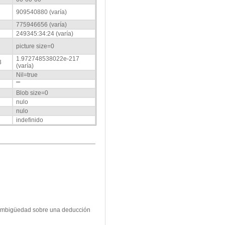
909540880 (varía)
775946656 (varía)
249345:34:24 (varía)
picture size=0
1.972748538022e-217
3
(varía)
Nil=true
""
Blob size=0
nulo
nulo
indefinido
s, ambigüedad sobre una deducción