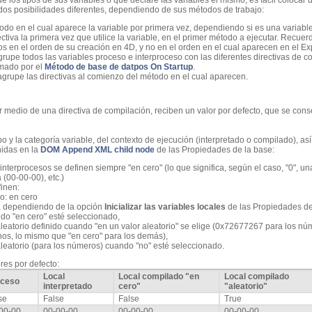
ue los tipos de sus variables o que declare las variables él mismo, es fácil colocar
 dos posibilidades diferentes, dependiendo de sus métodos de trabajo:
étodo en el cual aparece la variable por primera vez, dependiendo si es una variable
ectiva la primera vez que utilice la variable, en el primer método a ejecutar. Recue
 en el orden de su creación en 4D, y no en el orden en el cual aparecen en el Ex
agrupe todos las variables proceso e interproceso con las diferentes directivas de 
mado por el
Método de base de datpos On Startup
.
 agrupe las directivas al comienzo del método en el cual aparecen.
r medio de una directiva de compilación, reciben un valor por defecto, que se cons
po y la categoría variable, del contexto de ejecución (interpretado o compilado), a
nidas en la
DOM Append XML child node
de las Propiedades de la base:
interprocesos se definen siempre "en cero" (lo que significa, según el caso, "0", u
 (00-00-00), etc.)
finen:
o: en cero
 dependiendo de la opción
Inicializar las variables locales
de las Propiedades de
do "en cero" esté seleccionado,
aleatorio definido cuando "en un valor aleatorio" se elige (0x72677267 para los nú
os, lo mismo que "en cero" para los demás),
aleatorio (para los números) cuando "no" esté seleccionado.
ores por defecto:
Local
Local
compilado "en
Local compilado
oceso
interpretado
cero"
"aleatorio"
se
False
False
True
00-00
00-00-00
00-00-00
00-00-00