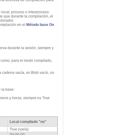
 una directiva de compilación para
 local, proceso o interproceso.
rde que durante la compilación, el
plorador.
compilación en el
Método base On
erva durante la sesión, siempre y
sí como, para el modo compilado,
na cadena vacía, un Blob vacío, un
 la base:
meros y horas, siempre es True
Local compilado
"no"
True (varía)
00-00-00