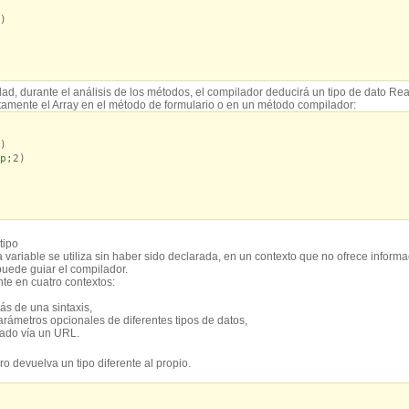
)
d, durante el análisis de los métodos, el compilador deducirá un tipo de dato Rea
itamente el Array en el método de formulario o en un método compilador:
)
p
;2)
tipo
variable se utiliza sin haber sido declarada, en un contexto que no ofrece informac
puede guiar el compilador.
te en cuatro contextos:
ás de una sintaxis,
rámetros opcionales de diferentes tipos de datos,
mado vía un URL.
 devuelva un tipo diferente al propio.