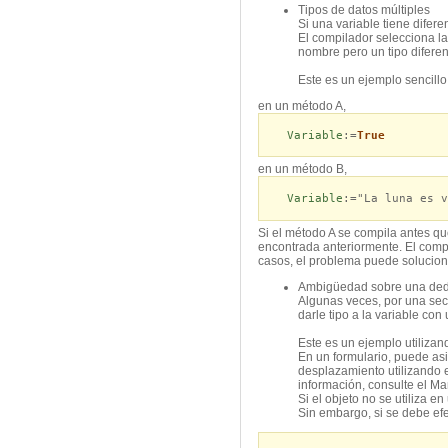
Tipos de datos múltiples
Si una variable tiene difere
El compilador selecciona la
nombre pero un tipo diferen
Este es un ejemplo sencillo
en un método A,
Variable
:=
True
en un método B,
Variable
:="La luna es v
Si el método A se compila antes q
encontrada anteriormente. El compi
casos, el problema puede solucion
Ambigüedad sobre una ded
Algunas veces, por una sec
darle tipo a la variable con
Este es un ejemplo utilizand
En un formulario, puede asi
desplazamiento utilizando 
información, consulte el M
Si el objeto no se utiliza 
Sin embargo, si se debe efe