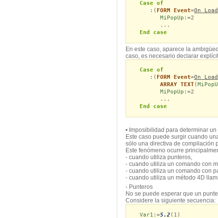
Case of
:(
FORM Event
=
On Load
MiPopUp
:=2
...
End case
En este caso, aparece la ambigüeda
caso, es necesario declarar explíc
Case of
:(
FORM Event
=
On Load
ARRAY TEXT
(
MiPopU
MiPopUp
:=2
...
End case
• Imposibilidad para determinar un 
Este caso puede surgir cuando una 
sólo una directiva de compilación 
Este fenómeno ocurre principalmen
- cuando utiliza punteros,
- cuando utiliza un comando con m
- cuando utiliza un comando con pa
- cuando utiliza un método 4D lla
- Punteros
No se puede esperar que un puntero
Considere la siguiente secuencia:
Var1
:=
5.2
(1)