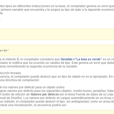
ntes tipos en diferentes instrucciones en la base, el compilador genera un error que 
 primera variable que encuentra y le asigna su tipo de dato a la siguiente ocurrenc
te.
:
erde"
ue el método B, el compilador considera que
Variable:="La luna es verde"
es un ca
lador le notifica que ha ocurrido un cambio de tipo. Esto genera un error que debe 
arse renombrando la segunda ocurrencia de la variable.
ucción forzada
uencia, el compilador puede deducir que un tipo de objeto no es el apropiado. En 
 una directiva de compilación.
o los valores por defecto para un objeto activo:
gnar valores por defecto para los siguientes objetos: combo boxes, pestañas, list
el botón de edición de
Valores por defecto
(en el tema Fuente de datos de la List
anual de Diseño). Los valores por defecto se cargan automáticamente en un Array 
en un método, el compilador puede deducir el tipo, sin ambigüedad, como un array de
ctuar una inicialización, la secuencia podría ser: