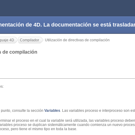
cumentación de 4D. La documentación se está trasla
guaje 4D
Compilador
Utilización de directivas de compilación
as de compilación
es:
 punto, consulte la sección
Variables
. Las variables proceso e interproceso son e
inar el proceso en el cual la variable será utilizada, las variables proceso deben
 variables proceso se duplican sistemáticamente cuando comienza un nuevo proce
oceso, pero tiene el mismo tipo en toda la base.