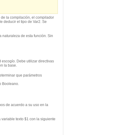
o de la compilación, el compilador
e deducir el tipo de Var2. Se
a naturaleza de esta función. Sin
escogío. Debe utilizar directivas
en la base.
determinar que parámetros
po Booleano.
ipos de acuerdo a su uso en la
variable texto $1 con la siguiente