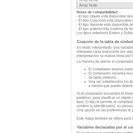
Array BLOB
Array Texto
Notas de compatibilidad:
- El tipo Objeto está disponible de
- El tipo Colección está disponibl
- El tipo Variante está disponible 
- El tipo anterior Alfa (cadena de l
Los tipos anteriores Entero y Gráfi
Creación de la tabla de símbo
En modo interpretado, una variable
interpreta cada instrucción por se
interpretación se realiza línea por
La manera de operar el compilador 
El compilador analiza siste
El compilador escanea los o
(la tabla símbolo).
Una vez establecidos los ti
a menos que pueda determin
Si el compilador encuentra el mism
palabras, para clasificar un objeto
tipo). El tipo le permite al compil
nombre (o identificador), su ubicac
Una opción en las preferencias le 
Este mapa también se utiliza para
Variables declaradas por el c