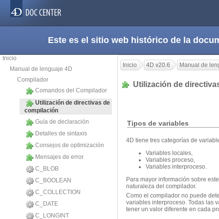
Este es el sitio web histórico de la do
Inicio
Inicio
4D v20.6
Manual de len
Manual de lenguaje 4D
Compilador
Utilización de directiv
Comandos del Compilador
Utilización de directivas de
compilación
Guía de declaración
Tipos de variables
Detalles de sintaxis
4D tiene tres categorías de variabl
Consejos de optimización
Variables locales,
Mensajes de error
Variables proceso,
Variables interproceso.
C_BLOB
Para mayor información sobre este
C_BOOLEAN
naturaleza del compilador.
C_COLLECTION
Como el compilador no puede determ
variables interproceso. Todas las
C_DATE
tener un valor diferente en cada pr
C_LONGINT