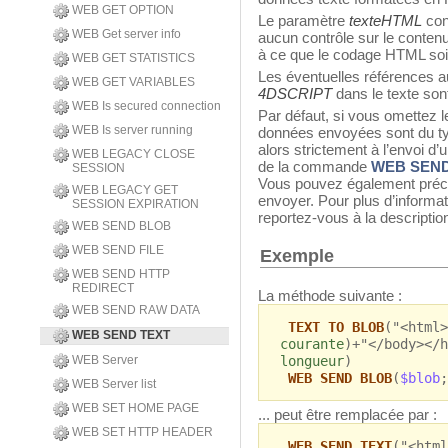
WEB GET OPTION
Le paramètre
texteHTML
con
WEB Get server info
aucun contrôle sur le conten
à ce que le codage HTML soit
WEB GET STATISTICS
Les éventuelles références a
WEB GET VARIABLES
4DSCRIPT
dans le texte son
WEB Is secured connection
Par défaut, si vous omettez 
WEB Is server running
données envoyées sont du ty
alors strictement à l’envoi d’
WEB LEGACY CLOSE
de la commande
WEB SEN
SESSION
Vous pouvez également préc
WEB LEGACY GET
envoyer. Pour plus d’informa
SESSION EXPIRATION
reportez-vous à la descript
WEB SEND BLOB
WEB SEND FILE
Exemple
WEB SEND HTTP
REDIRECT
La méthode suivante :
WEB SEND RAW DATA
TEXT TO BLOB
("<html>
WEB SEND TEXT
courante
)+"</body></h
longueur
)
WEB Server
WEB SEND BLOB
(
$blob
;
WEB Server list
WEB SET HOME PAGE
... peut être remplacée par :
WEB SET HTTP HEADER
WEB SEND TEXT
("<html