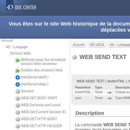
Vous êtes sur le site Web historique de la doc
déplacées 
Accueil
Accueil
4D v20.6
4D - Langag
4D - Langage
Serveur Web
WEB SEND TEXT
Méthode base Sur fermeture
session Web ancienne
Gestion des sessions Web
webServer.start( )
WEB SEND TEXT ( texteHTML {; t
webServer.stop( )
Paramètre
Type
Descripti
Session
texteHTML
Texte
Champ ou 
WEB GET BODY PART
type
Texte
Type MIM
WEB Get body part count
WEB Get Current Session ID
Description
WEB GET HTTP BODY
La commande
WEB SEND 
WEB GET HTTP HEADER
données texte formatées en