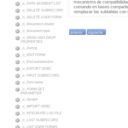
mecanismo de compatibilidad
_o_DATA SEGMENT LIST
comando en bases compartid
_o_DELETE SUBRECORD
remplazar las subtablas con 
_o_DELETE USER FORM
_o_Document creator
_o_Document type
anterior
siguiente
_o_DRAG AND DROP
PROPERTIES
_o_During
_o_EDIT FORM
_o_End subselection
_o_EXPORT ODBC
_o_FIRST SUBRECORD
_o_Font name
_o_FORM GET
PARAMETER
_o_Gestalt
_o_IMPORT ODBC
_o_INTEGRATE LOG FILE
_o_LAST SUBRECORD
_o_LIST USER FORMS