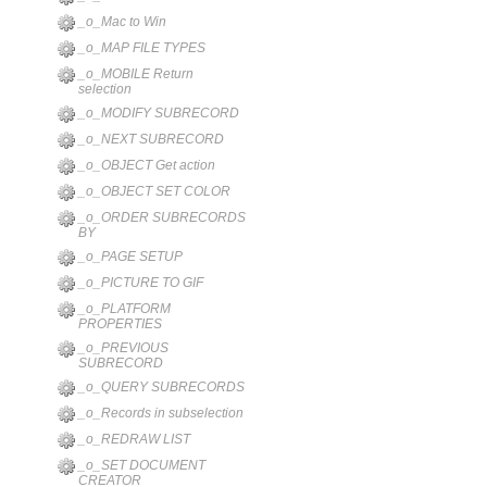
_o_Mac to Win
_o_MAP FILE TYPES
_o_MOBILE Return
selection
_o_MODIFY SUBRECORD
_o_NEXT SUBRECORD
_o_OBJECT Get action
_o_OBJECT SET COLOR
_o_ORDER SUBRECORDS
BY
_o_PAGE SETUP
_o_PICTURE TO GIF
_o_PLATFORM
PROPERTIES
_o_PREVIOUS
SUBRECORD
_o_QUERY SUBRECORDS
_o_Records in subselection
_o_REDRAW LIST
_o_SET DOCUMENT
CREATOR