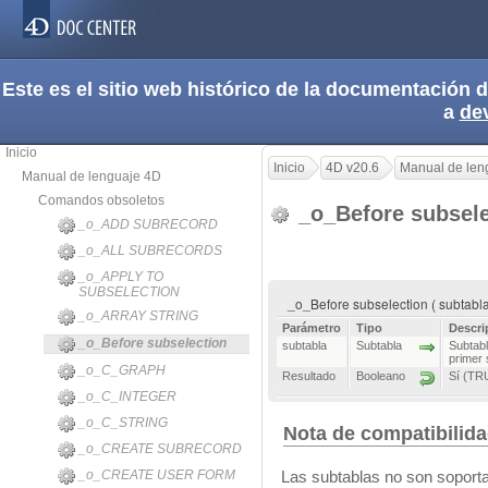
Este es el sitio web histórico de la documentación
a
de
Inicio
Inicio
4D v20.6
Manual de len
Manual de lenguaje 4D
Comandos obsoletos
_o_Before subsel
_o_ADD SUBRECORD
_o_ALL SUBRECORDS
_o_APPLY TO
SUBSELECTION
_o_Before subselection ( subtabl
_o_ARRAY STRING
Parámetro
Tipo
Descri
_o_Before subselection
subtabla
Subtabla
Subtabl
primer 
_o_C_GRAPH
Resultado
Booleano
Sí (TR
_o_C_INTEGER
_o_C_STRING
Nota de compatibilid
_o_CREATE SUBRECORD
_o_CREATE USER FORM
Las subtablas no son soporta