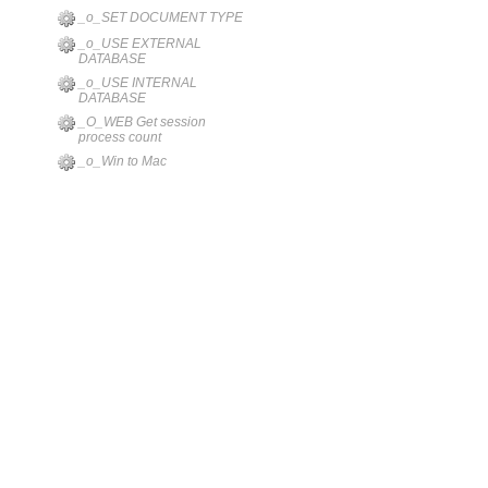
_o_SET DOCUMENT TYPE
_o_USE EXTERNAL
DATABASE
_o_USE INTERNAL
DATABASE
_O_WEB Get session
process count
_o_Win to Mac