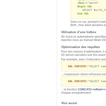
vNom
:="Smith"
Begin SQL
SELECT Birth_Year
End SQL
Dans ce cas, pendant l’exéc
Birth_Year étant stockées
Utilisation d’une listbox
4D inclut un automatisme spécifiq
reportez-vous au manuel Mode Dé
Optimisation des requêtes
Pour des raisons d’optimisation, il
4D seront calculées une fois avant
Par exemple, avec l’instruction suiv
SQL EXECUTE
("SELECT nom
... l’expression vNom+vPrenom est c
SQL EXECUTE
("SELECT nom
... la fonction
CONCAT(<<vNom>>,
chaque enregistrement.
Voir aussi