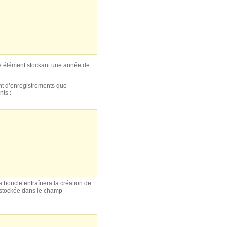
ue élément stockant une année de
nt d’enregistrements que
ts :
a boucle entraînera la création de
 stockée dans le champ