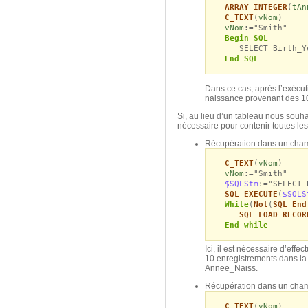
ARRAY INTEGER
(
tAn
C_TEXT
(
vNom
)
vNom
:="Smith"
Begin SQL
SELECT Birth_Year
End SQL
Dans ce cas, après l’exécuti
naissance provenant des 1
Si, au lieu d’un tableau nous sou
nécessaire pour contenir toutes l
Récupération dans un cham
C_TEXT
(
vNom
)
vNom
:="Smith"
$SQLStm
:="SELECT 
SQL EXECUTE
(
$SQLS
While
(
Not
(
SQL End
SQL LOAD RECOR
End while
Ici, il est nécessaire d’ef
10 enregistrements dans la
Annee_Naiss.
Récupération dans un champ
C_TEXT
(
vNom
)