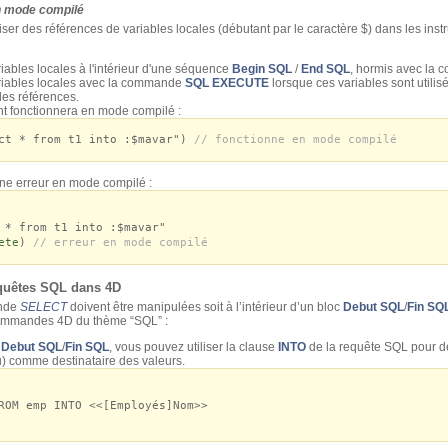
en mode compilé
ser des références de variables locales (débutant par le caractère $) dans les inst
riables locales à l'intérieur d'une séquence
Begin SQL
/
End SQL
, hormis avec la
ariables locales avec la commande
SQL EXECUTE
lorsque ces variables sont utili
des références.
nt fonctionnera en mode compilé :
ct * from t1 into :$mavar")
// fonctionne en mode compilé
ne erreur en mode compilé :
 * from t1 into :$mavar"
ete
)
// erreur en mode compilé
quêtes SQL dans 4D
ande
SELECT
doivent être manipulées soit à l’intérieur d’un bloc
Debut SQL
/
Fin SQ
 commandes 4D du thème “SQL” :
e
Debut SQL
/
Fin SQL
, vous pouvez utiliser la clause
INTO
de la requête SQL pour dé
u) comme destinataire des valeurs.
M emp INTO <<[Employés]Nom>>