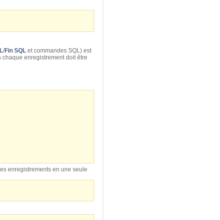
L
/
Fin SQL
et commandes SQL) est
s chaque enregistrement doit être
s les enregistrements en une seule