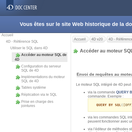
Vous êtes sur le site Web historique de la
Accueil
Accueil
4D v20
4D - Référenc
4D - Référence SQL
Utiliser le SQL dans 4D
Accéder au moteur SQ
Accéder au moteur SQL de
4D
Configuration du serveur
SQL de 4D
Envoi de requêtes au mote
Implémentations du moteur
SQL de 4D
Le moteur SQL intégré de 4D peut ê
Tables système
via la commande
QUERY B
Réplication via le SQL
commande. Exemple :
Prise en charge des
QUERY BY SQL
(
[OFF
jointures
via les commandes SQL int
peuvent fonctionner avec 
via l’éditeur de méthodes s