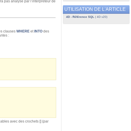
ra pas analysé par l’interpréteur de
UTILISATION DE L'ARTICLE
4D - Référence SQL
( 4D v20)
des clauses
WHERE
et
INTO
des
ntes :
bles avec des crochets [] (par