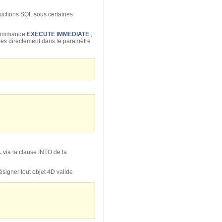
ructions SQL sous certaines
 commande
EXECUTE IMMEDIATE
;
sées directement dans le paramètre
L
via la clause INTO de la
signer tout objet 4D valide