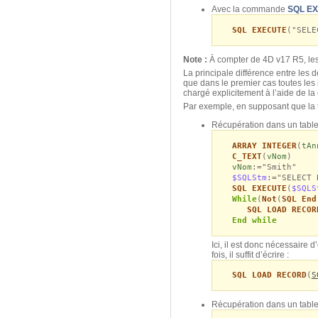
Avec la commande
SQL E
SQL EXECUTE
("SELE
Note :
À
compter de 4D v17 R5, les
La principale différence entre les
que dans le premier cas toutes les
chargé explicitement à l’aide de 
Par exemple, en supposant que la
Récupération dans un table
ARRAY INTEGER
(
tAn
C_TEXT
(
vNom
)
vNom
:="Smith"
$SQLStm
:="SELECT 
SQL EXECUTE
(
$SQLS
While
(
Not
(
SQL End
SQL LOAD RECOR
End while
Ici, il est donc nécessaire
fois, il suffit d’écrire :
SQL LOAD RECORD
(
S
Récupération dans un tablea