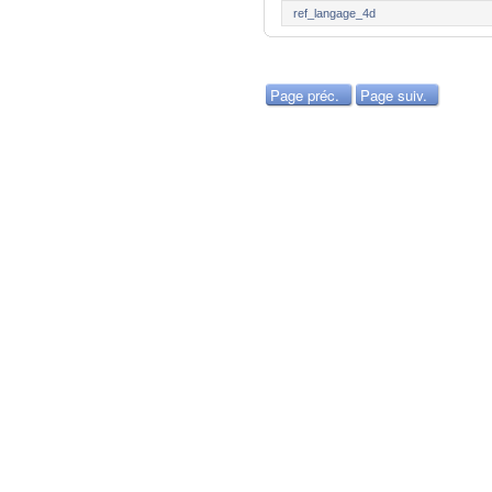
ref_langage_4d
Page préc.
Page suiv.