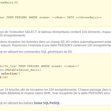
neeNaiss
;0)
 FROM PERSONS WHERE ename= <<vNom>> INTO <<tAnneeNaiss>>
on de l’instruction
SELECT
, le tableau tAnneeNaiss contient 100 éléments, chaq
00 enregistrements.
haitons récupérer les données dans un champ 4D, 4D créera automatiquement auta
es valeurs. Reprenons l’exemple d’une table PERSONS contenant 100 enregistremen
p en utilisant les commandes SQL génériques de 4D :
Birth_Year FROM PERSONS WHERE ename= <<vNom>>"
tm
;
[Matable]A
nnee_Naiss)
 selection
))
D
(10)
fectuer 10 boucles afin de récupérer les 100 enregistrements. Chaque passage dans l
 table [Matable] et chaque valeur Birth_Year récupérée de la table PERSONS sera
 en utilisant les balises
Debut SQL
/
FinSQL
: