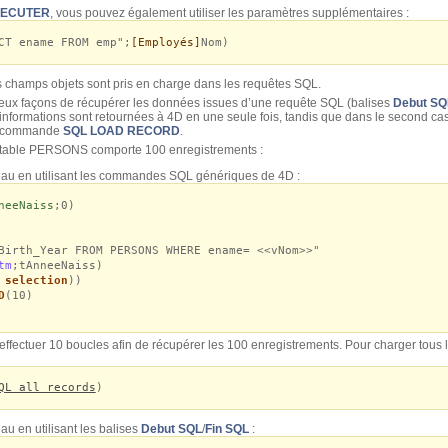
XECUTER
, vous pouvez également utiliser les paramètres supplémentaires :
CT ename FROM emp";
[Employés]
Nom)
 champs objets sont pris en charge dans les requêtes SQL.
 deux façons de récupérer les données issues d’une requête SQL (balises
Debut SQ
 informations sont retournées à 4D en une seule fois, tandis que dans le second ca
la commande
SQL LOAD RECORD
.
 table PERSONS comporte 100 enregistrements :
au en utilisant les commandes SQL génériques de 4D :
neeNaiss
;0)
Birth_Year FROM PERSONS WHERE ename= <<vNom>>"
tm
;tAnneeNaiss)
 selection
))
D
(10)
 d’effectuer 10 boucles afin de récupérer les 100 enregistrements. Pour charger tou
QL all records
)
u en utilisant les balises
Debut SQL
/
Fin SQL
: