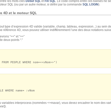
entre les mots-clés
Debut SQL
et
Fin SQL
. Le code compris entre ces balises ne se
oteur SQL (ou par un autre moteur, si défini par la commande
SQL LOGIN
).
e 4D et le moteur SQL
à tout type d’expression 4D valide (variable, champ, tableau, expression...) au sein 
 référence 4D, vous pouvez utiliser indifféremment l’une des deux notations suiva
evrons “<<” et “>>”
de deux-points “:”
 FROM PEOPLE WHERE nom=<<vNom>>")
E WHERE name= :vNom
 variables interprocess (nommées <>mavar), vous devez encadrer le nom des varia
ar]).