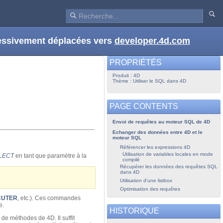
ressivement déplacées vers
developer.4d.com
PROPRIÉTÉS
Produit : 4D
Thème : Utiliser le SQL dans 4D
PAGE CONTENTS
Envoi de requêtes au moteur SQL de 4D
Echanger des données entre 4D et le
moteur SQL
Référencer les expressions 4D
Utilisation de variables locales en mode
LECT
en tant que paramètre à la
compilé
Récupérer les données des requêtes SQL
dans 4D
Utilisation d’une listbox
Optimisation des requêtes
CUTER
, etc.). Ces commandes
e.
HISTORIQUE
de méthodes de 4D. Il suffit