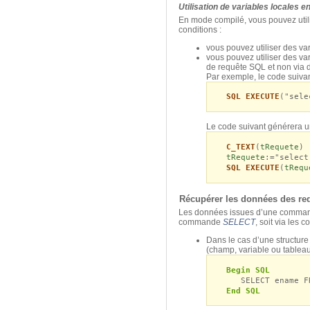
Utilisation de variables locales 
En mode compilé, vous pouvez utili
conditions :
vous pouvez utiliser des va
vous pouvez utiliser des v
de requête SQL et non via 
Par exemple, le code suiva
SQL EXECUTE
("sele
Le code suivant générera u
C_TEXT
(
tRequete
)
tRequete
:="select
SQL EXECUTE
(
tRequ
Récupérer les données des re
Les données issues d’une comm
commande
SELECT
, soit via les
Dans le cas d’une structur
(champ, variable ou tablea
Begin SQL
SELECT ename FRO
End SQL