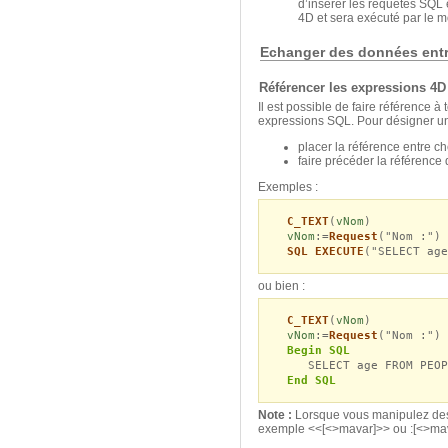
d’insérer les requêtes SQL 
4D et sera exécuté par le m
Echanger des données entr
Référencer les expressions 4D
Il est possible de faire référence 
expressions SQL. Pour désigner une
placer la référence entre ch
faire précéder la référence 
Exemples :
C_TEXT
(
vNom
)
vNom
:=
Request
("Nom :")
SQL EXECUTE
("SELECT age
ou bien :
C_TEXT
(
vNom
)
vNom
:=
Request
("Nom :")
Begin SQL
SELECT age FROM PEOPL
End SQL
Note :
Lorsque vous manipulez des
exemple <<[<>mavar]>> ou :[<>mav