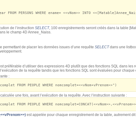
 FROM PERSONS WHERE ename= <<vNom>> INTO <<[Matable]Annee_Nai
ution de l’instruction
SELECT
, 100 enregistrements seront créés dans la table [Mat
 dans le champ 4D Annee_Naiss.
ue permettant de placer les données issues d’une requête
SELECT
dans une listbox
veloppement.
 est préférable d’utiliser des expressions 4D plutôt que des fonctions SQL dans les r
 l’exécution de la requête tandis que les fonctions SQL sont évaluées pour chaque 
ante :
complet FROM PEOPLE WHERE nomcomplet=<<vNom+vPrenom>>")
alculée une fois, avant l’exécution de la requête. Avec l’instruction suivante :
complet FROM PEOPLE WHERE nomcomplet=CONCAT(<<vNom>>,<<vPrenom>>
<<vPrenom>>)
est appelée pour chaque enregistrement de la table, autrement dit