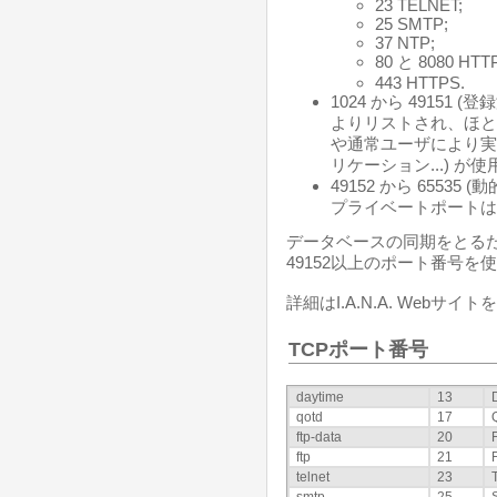
23 TELNET;
25 SMTP;
37 NTP;
80 と 8080 HTT
443 HTTPS.
1024 から 49151 
よりリストされ、ほと
や通常ユーザにより実行
リケーション...) が
49152 から 65535
プライベートポートは
データベースの同期をとるた
49152以上のポート番号
詳細はI.A.N.A. Webサ
TCPポート番号
daytime
13
qotd
17
ftp-data
20
ftp
21
telnet
23
smtp
25