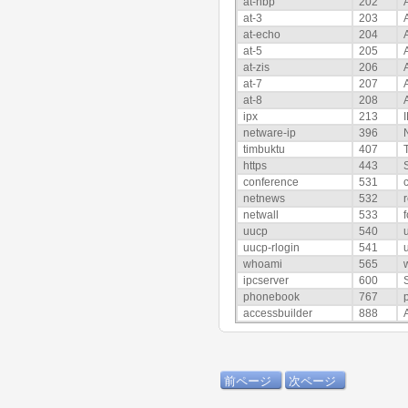
at-nbp
202
at-3
203
at-echo
204
at-5
205
at-zis
206
at-7
207
at-8
208
ipx
213
netware-ip
396
timbuktu
407
https
443
conference
531
netnews
532
netwall
533
uucp
540
uucp-rlogin
541
whoami
565
ipcserver
600
phonebook
767
accessbuilder
888
前ページ
次ページ