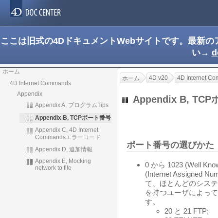
ここは旧式の4DドキュメントWebサイトです。最新
い→
d
ホーム
4D v20
4D Internet C
ホーム
4D Internet Commands
Appendix
Appendix B, 
Appendix A, プログラムTips
Appendix B, TCPポート番号
Appendix C, 4D Internet
Commandsエラーコード
ポート番号の選びかた
Appendix D, 追加情報
Appendix E, Mocking
0 から 1023 (Well Kn
network to file
(Internet Assigne
て、ほとんどのシステム
を持つユーザによって
す。
20 と 21 FTP;