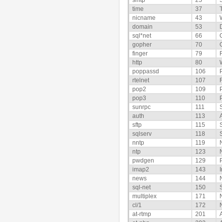
time
37
nicname
43
domain
53
sql*net
66
gopher
70
finger
79
http
80
poppassd
106
rtelnet
107
pop2
109
pop3
110
sunrpc
111
auth
113
sftp
115
sqlserv
118
nntp
119
ntp
123
pwdgen
129
imap2
143
news
144
sql-net
150
multiplex
171
cl/1
172
at-rtmp
201