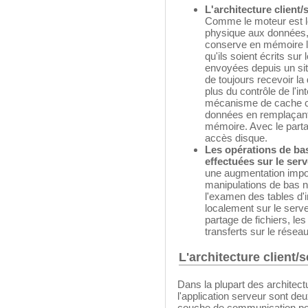
L'architecture client/
Comme le moteur est le 
physique aux données, 
conserve en mémoire l
qu'ils soient écrits s
envoyées depuis un site
de toujours recevoir la
plus du contrôle de l'in
mécanisme de cache ce
données en remplaçant
mémoire. Avec le parta
accès disque.
Les opérations de ba
effectuées sur le ser
une augmentation impor
manipulations de bas n
l'examen des tables d'
localement sur le serve
partage de fichiers, le
transferts sur le réseau
L'architecture client/
Dans la plupart des architectur
l'application serveur sont de
couche de communication po