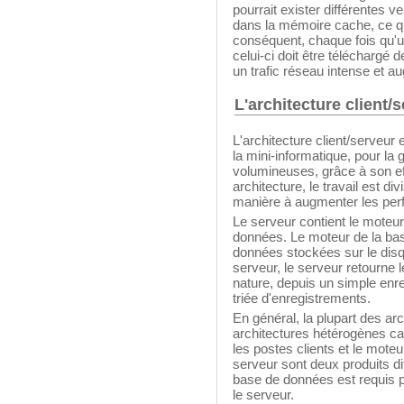
pourrait exister différentes
dans la mémoire cache, ce qu
conséquent, chaque fois qu'u
celui-ci doit être téléchargé 
un trafic réseau intense et 
L'architecture client
L'architecture client/serveu
la mini-informatique, pour l
volumineuses, grâce à son eff
architecture, le travail est di
manière à augmenter les pe
Le serveur contient le moteur 
données. Le moteur de la base
données stockées sur le disq
serveur, le serveur retourne le
nature, depuis un simple enre
triée d'enregistrements.
En général, la plupart des ar
architectures hétérogènes car
les postes clients et le mot
serveur sont deux produits dif
base de données est requis po
le serveur.