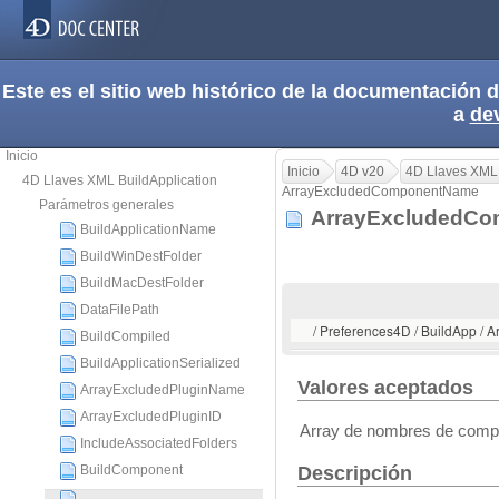
Este es el sitio web histórico de la documentación
a
de
Inicio
Inicio
4D v20
4D Llaves XML 
4D Llaves XML BuildApplication
ArrayExcludedComponentName
Parámetros generales
ArrayExcludedC
BuildApplicationName
BuildWinDestFolder
BuildMacDestFolder
DataFilePath
/ Preferences4D / BuildApp 
BuildCompiled
BuildApplicationSerialized
Valores aceptados
ArrayExcludedPluginName
ArrayExcludedPluginID
Array de nombres de comp
IncludeAssociatedFolders
Descripción
BuildComponent