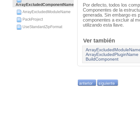
Por defecto, todos los comp
ArrayExcludedComponentName
Componentes de la estructura
ArrayExcludedModuleName
generada. Sin embargo es po
PackProject
componentes a excluir al mo
utilizando esta llave.
UseStandardZipFormat
Ver también
ArrayExcludedModuleNam
ArrayExcludedPluginName
BuildComponent
anterior
siguiente