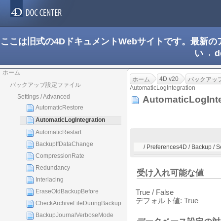
ここは旧式の4DドキュメントWebサイトです。最新
い→
d
ホーム
4D v20
ホーム
バックアッ
バックアップ設定ファイル
AutomaticLogIntegration
Settings / Advanced
AutomaticLogInt
AutomaticRestore
AutomaticLogIntegration
AutomaticRestart
BackupIfDataChange
/ Preferences4D / Backup / S
CompressionRate
Redundancy
受け入れ可能な値
Interlacing
EraseOldBackupBefore
True / False
デフォルト値: True
CheckArchiveFileDuringBackup
BackupJournalVerboseMode