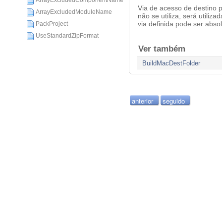
ArrayExcludedComponentName
Via de acesso de destino 
ArrayExcludedModuleName
não se utiliza, será utiliza
via definida pode ser absol
PackProject
UseStandardZipFormat
Ver também
BuildMacDestFolder
anterior
seguido