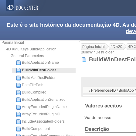
Este é o site histórico da documentação 4D. As
dev
Página Inicial
Página Inicial
4D v20
4D X
4D XML Keys BuildApplication
BuildWinDestFolder
General Parameters
BuildWinDestFo
BuildApplicationName
BuildWinDestFolder
BuildMacDestFolder
DataFilePath
/ Preferences4D / BuildApp 
BuildCompiled
BuildApplicationSerialized
Valores aceitos
ArrayExcludedPluginName
ArrayExcludedPluginID
Via de acesso
IncludeAssociatedFolders
Descrição
BuildComponent