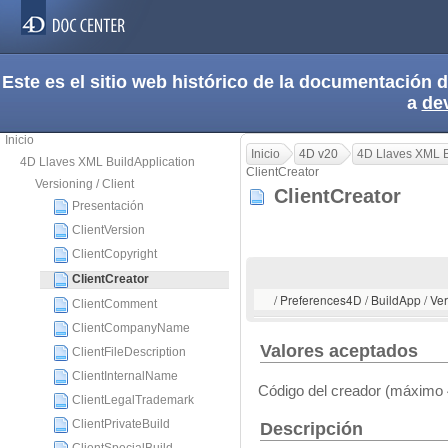
Este es el sitio web histórico de la documentación
a
de
Inicio
Inicio
4D v20
4D Llaves XML B
4D Llaves XML BuildApplication
ClientCreator
Versioning / Client
ClientCreator
Presentación
ClientVersion
ClientCopyright
ClientCreator
/ Preferences4D / BuildApp / Vers
ClientComment
ClientCompanyName
Valores aceptados
ClientFileDescription
ClientInternalName
Código del creador (máximo 
ClientLegalTrademark
ClientPrivateBuild
Descripción