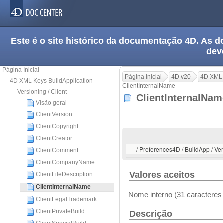
Este é o site histórico da documentação 4D. As
dev
Página Inicial
Página Inicial
4D v20
4D XML 
4D XML Keys BuildApplication
ClientInternalName
Versioning / Client
ClientInternalNa
Visão geral
ClientVersion
ClientCopyright
ClientCreator
/ Preferences4D / BuildApp / Ver
ClientComment
ClientCompanyName
Valores aceitos
ClientFileDescription
ClientInternalName
Nome interno (31 caractere
ClientLegalTrademark
ClientPrivateBuild
Descrição