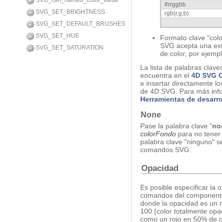
SVG_Get_named_color_value
#rrggbb
SVG_SET_BRIGHTNESS
rgb(r,g,b)
SVG_SET_DEFAULT_BRUSHES
SVG_SET_HUE
Formato clave "colo
SVG acepta una ext
SVG_SET_SATURATION
de color, por ejempl
La lista de palabras clav
encuentra en el
4D SVG 
e insertar directamente lo
de 4D SVG. Para más info
Herramientas de desarro
None
Pase la palabra clave "
no
color
Fondo
para no tener 
palabra clave "ninguno" s
comandos SVG.
Opacidad
Es posible especificar la 
comandos del componente u
donde la opacidad es un 
100 (color totalmente opac
como un rojo en 50% de 