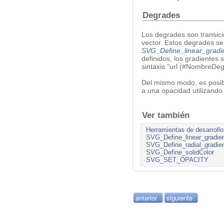
Degrades
Los degrades son transici
vector. Estos degrades s
SVG_Define_linear_gradi
definidos, los gradientes s
sintaxis "url (#NombreDeg
Del mismo modo, es posibl
a una opacidad utilizand
Ver también
Herramientas de desarrollo
SVG_Define_linear_gradie
SVG_Define_radial_gradie
SVG_Define_solidColor
SVG_SET_OPACITY
anterior
siguiente