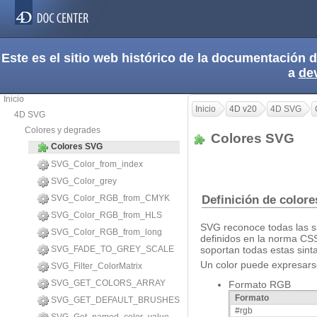
Este es el sitio web histórico de la documentación
a
de
Inicio
Inicio
4D v20
4D SVG
4D SVG
Colores y degrades
Colores SVG
Colores SVG
SVG_Color_from_index
SVG_Color_grey
SVG_Color_RGB_from_CMYK
Definición de colore
SVG_Color_RGB_from_HLS
SVG reconoce todas las sin
SVG_Color_RGB_from_long
definidos en la norma C
SVG_FADE_TO_GREY_SCALE
soportan todas estas sinta
Un color puede expresarse
SVG_Filter_ColorMatrix
SVG_GET_COLORS_ARRAY
Formato RGB
Formato
SVG_GET_DEFAULT_BRUSHES
#rgb