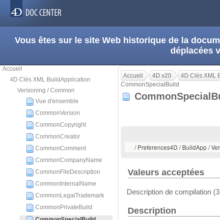
Vous êtes sur le site Web historique de la doc
déplacées 
Accueil
Accueil
4D v20
4D Clés XML B
4D Clés XML BuildApplication
CommonSpecialBuild
Versioning / Common
CommonSpecialB
Vue d'ensemble
CommonVersion
CommonCopyright
CommonCreator
/ Preferences4D / BuildApp / 
CommonComment
CommonCompanyName
Valeurs acceptées
CommonFileDescription
CommonInternalName
Description de compilation (
CommonLegalTrademark
CommonPrivateBuild
Description
CommonSpecialBuild