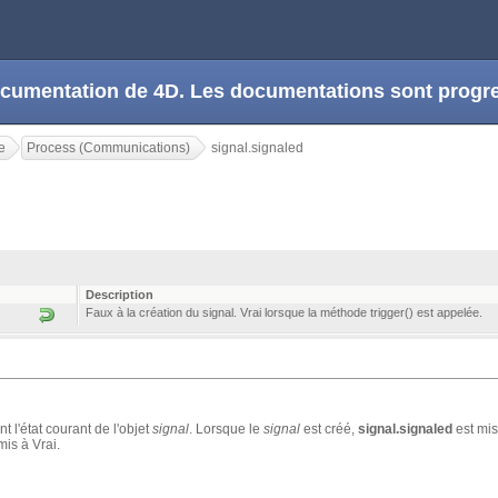
 documentation de 4D. Les documentations sont prog
e
Process (Communications)
signal.signaled
Description
Faux à la création du signal. Vrai lorsque la méthode trigger() est appelée.
t l'état courant de l'objet
signal
. Lorsque le
signal
est créé,
signal.signaled
est mis
mis à Vrai.