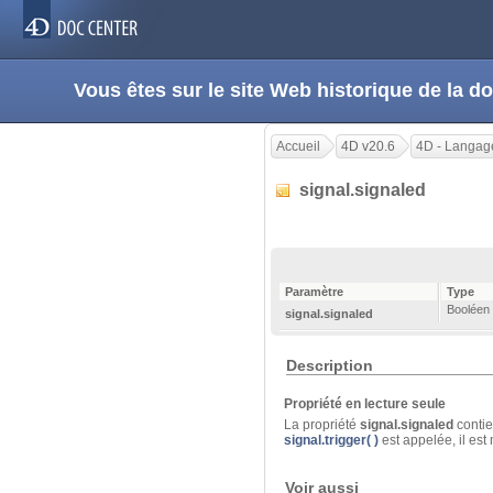
Vous êtes sur le site Web historique de la
Accueil
4D v20.6
4D - Langag
signal.signaled
Paramètre
Type
Booléen
signal.signaled
Description
Propriété en lecture seule
La propriété
signal.signaled
contien
signal.trigger( )
est appelée, il est 
Voir aussi