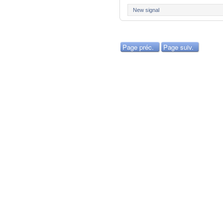
New signal
Page préc.
Page suiv.