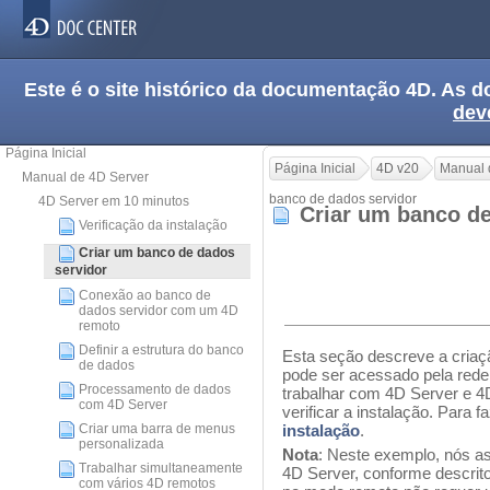
Este é o site histórico da documentação 4D. As
dev
Página Inicial
Página Inicial
4D v20
Manual 
Manual de 4D Server
banco de dados servidor
4D Server em 10 minutos
Criar um banco d
Verificação da instalação
Criar um banco de dados
servidor
Conexão ao banco de
dados servidor com um 4D
remoto
Definir a estrutura do banco
Esta seção descreve a criaç
de dados
pode ser acessado pela red
Processamento de dados
trabalhar com 4D Server e 4D
com 4D Server
verificar a instalação. Para f
Criar uma barra de menus
instalação
.
personalizada
Nota
: Neste exemplo, nós a
Trabalhar simultaneamente
4D Server, conforme descrito
com vários 4D remotos