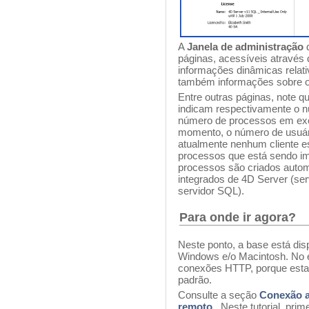
A
Janela de administração
d
páginas, acessíveis através 
informações dinâmicas relat
também informações sobre o 
Entre outras páginas, note q
indicam respectivamente o n
número de processos em exe
momento, o número de usuári
atualmente nenhum cliente e
processos que está sendo i
processos são criados autom
integrados de 4D Server (ser
servidor SQL).
Para onde ir agora?
Neste ponto, a base está dis
Windows e/o Macintosh. No e
conexões HTTP, porque esta
padrão.
Consulte a seção
Conexão a
remoto
. Neste tutorial, pri