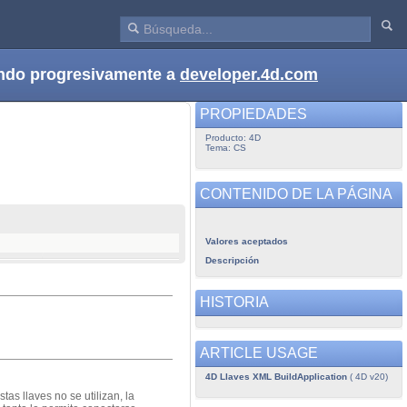
dando progresivamente a
developer.4d.com
PROPIEDADES
Producto: 4D
Tema: CS
CONTENIDO DE LA PÁGINA
Valores aceptados
Descripción
HISTORIA
ARTICLE USAGE
4D Llaves XML BuildApplication
( 4D v20)
tas llaves no se utilizan, la