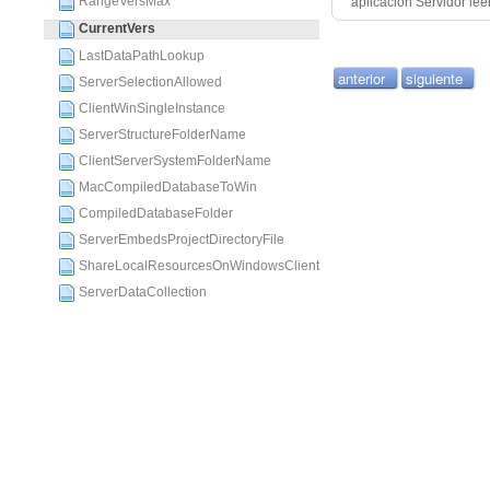
RangeVersMax
aplicación Servidor lee
CurrentVers
LastDataPathLookup
anterior
siguiente
ServerSelectionAllowed
ClientWinSingleInstance
ServerStructureFolderName
ClientServerSystemFolderName
MacCompiledDatabaseToWin
CompiledDatabaseFolder
ServerEmbedsProjectDirectoryFile
ShareLocalResourcesOnWindowsClient
ServerDataCollection