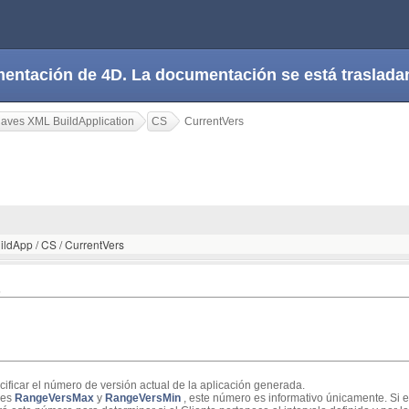
cumentación de 4D. La documentación se está trasla
laves XML BuildApplication
CS
CurrentVers
ildApp / CS / CurrentVers
s
cificar el número de versión actual de la aplicación generada.
aves
RangeVersMax
y
RangeVersMin
, este número es informativo únicamente. Si es