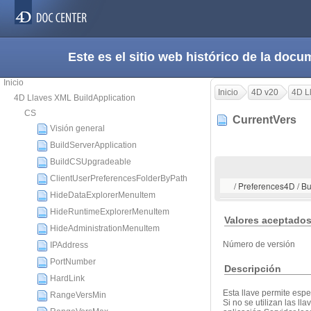
Este es el sitio web histórico de la do
Inicio
Inicio
4D v20
4D L
4D Llaves XML BuildApplication
CS
CurrentVers
Visión general
BuildServerApplication
BuildCSUpgradeable
ClientUserPreferencesFolderByPath
/ Preferences4D / Bu
HideDataExplorerMenuItem
HideRuntimeExplorerMenuItem
Valores aceptado
HideAdministrationMenuItem
Número de versión
IPAddress
PortNumber
Descripción
HardLink
Esta llave permite espe
RangeVersMin
Si no se utilizan las ll