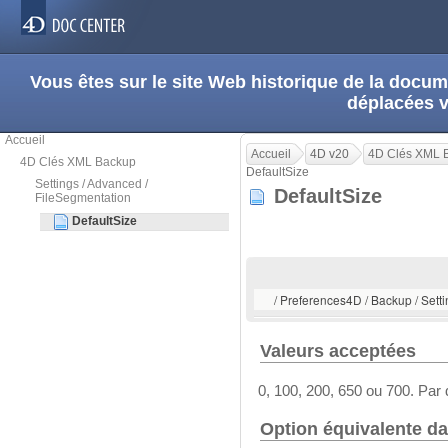
Vous êtes sur le site Web historique de la doc
déplacées 
Accueil
Accueil
4D v20
4D Clés XML 
4D Clés XML Backup
DefaultSize
Settings / Advanced /
DefaultSize
FileSegmentation
DefaultSize
/ Preferences4D / Backup / Sett
Valeurs acceptées
0, 100, 200, 650 ou 700. Par d
Option équivalente da