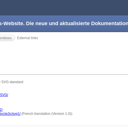
s-Website. Die neue und aktualisierte Dokumentation
endixes
External links
he SVG standard:
/SVG/
2/
doc/w3c/svg1/
(French translation (Version 1.0))