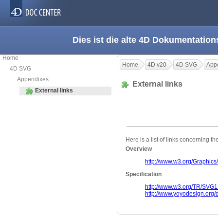
Dies ist die alte 4D Dokumentation
Home
Home
4D v20
4D SVG
App
4D SVG
Appendixes
External links
External links
Here is a list of links concerning t
Overview
http://www.w3.org/Graphics
Specification
http://www.w3.org/TR/SVG1
http://www.yoyodesign.org/