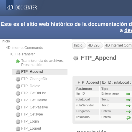
Este es el sitio web histórico de la documentación
a
de
Inicio
Inicio
4D v20
4D Internet Co
4D Internet Commands
IC File Transfer
FTP_Append
Transferencia de archivos,
Presentación
FTP_Append
FTP_ChangeDir
FTP_Append ( ftp_ID ; rutaLocal ; 
FTP_Delete
Parámetro
Tipo
FTP_GetDirList
ftp_ID
Entero largo
rutaLocal
Texto
FTP_GetFileInfo
rutaServidor
Texto
FTP_GetPassive
Progreso
Entero
FTP_GetType
resultado
Entero
FTP_Login
FTP_Logout