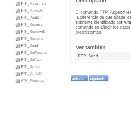
Descripción
FTP_MacBinary
FTP_MakeDir
El comando
FTP_Append
rea
la diferencia de que añade los
FTP_PrintDir
existente identificado por
rut
FTP_Receive
comando es añadir los datos a
FTP_RemoveDir
preexistentes.
FTP_Rename
FTP_Send
Ver también
FTP_SetPassive
FTP_Send
FTP_SetType
FTP_System
FTP_VerifyID
anterior
siguiente
FTP_Progress