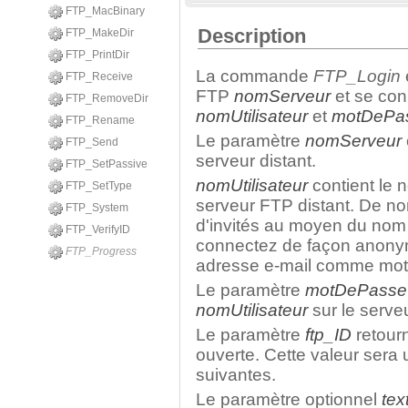
FTP_MacBinary
Description
FTP_MakeDir
FTP_PrintDir
La commande
FTP_Login
FTP_Receive
FTP
nomServeur
et se co
FTP_RemoveDir
nomUtilisateur
et
motDePa
FTP_Rename
Le paramètre
nomServeur
FTP_Send
serveur distant.
FTP_SetPassive
nomUtilisateur
contient le 
FTP_SetType
serveur FTP distant. De n
FTP_System
d'invités au moyen du nom 
FTP_VerifyID
connectez de façon anonyme,
FTP_Progress
adresse e-mail comme mot
Le paramètre
motDePasse
nomUtilisateur
sur le serve
Le paramètre
ftp_ID
retourn
ouverte. Cette valeur sera
suivantes.
Le paramètre optionnel
tex