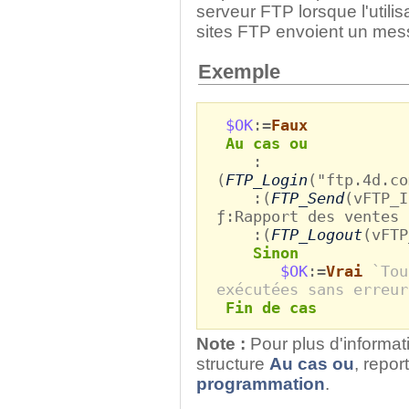
serveur FTP lorsque l'utili
sites FTP envoient un mess
Exemple
$OK
:=
Faux
Au cas ou
:
(
FTP_Login
("ftp.4d.co
:(
FTP_Send
(vFTP_I
ƒ:Rapport des ventes 
:(
FTP_Logout
(vFTP
Sinon
$OK
:=
Vrai
`Tou
exécutées sans erreur
Fin de cas
Note :
Pour plus d'informati
structure
Au cas ou
, repor
programmation
.