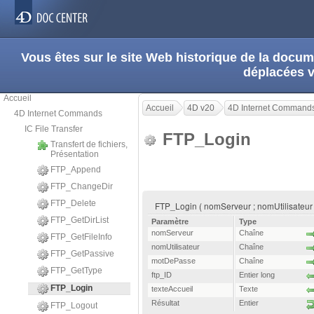
Vous êtes sur le site Web historique de la doc
déplacées 
Accueil
Accueil
4D v20
4D Internet Command
4D Internet Commands
IC File Transfer
FTP_Login
Transfert de fichiers,
Présentation
FTP_Append
FTP_ChangeDir
FTP_Delete
FTP_Login ( nomServeur ; nomUtilisateur ;
FTP_GetDirList
Paramètre
Type
nomServeur
Chaîne
FTP_GetFileInfo
nomUtilisateur
Chaîne
FTP_GetPassive
motDePasse
Chaîne
FTP_GetType
ftp_ID
Entier long
FTP_Login
texteAccueil
Texte
Résultat
Entier
FTP_Logout