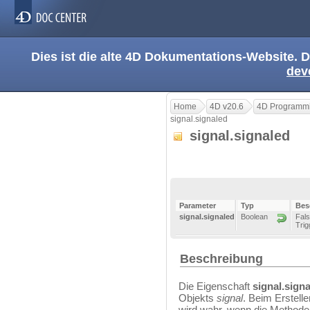
Dies ist die alte 4D Dokumentations-Website. D
dev
Home
4D v20.6
4D Programmi
signal.signaled
signal.signaled
Parameter
Typ
Bes
signal.signaled
Boolean
Fals
Trig
Beschreibung
Die Eigenschaft
signal.sign
Objekts
signal
. Beim Erstell
wird wahr, wenn die Method