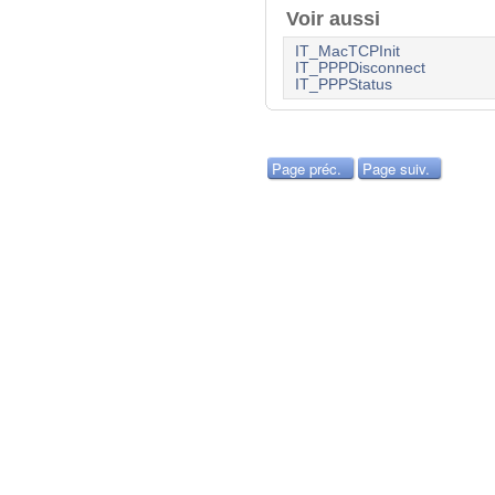
Voir aussi
IT_MacTCPInit
IT_PPPDisconnect
IT_PPPStatus
Page préc.
Page suiv.