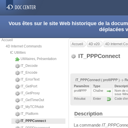
Vous êtes sur le site Web historique de la doc
déplacées 
Accueil
Accueil
4D v20
4D Internet 
4D Internet Commands
IC Utilities
IT_PPPConnect
Utilitaires, Présentation
IT_Decode
IT_Encode
IT_PPPConnect ( profilPPP ) -> R
IT_ErrorText
IT_GetPort
Paramètre
Type
Descript
profilPPP
Chaîne
Nom de c
IT_GetProxy
sous Win
Résultat
Entier
Code d’er
IT_GetTimeOut
IT_MyTCPAddr
Description
IT_Platform
IT_PPPConnect
La commande
IT_PPPConne