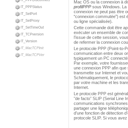
IT_PPPDisconnect
Mac OS ou la connexion à di
profilPPP
sous Windows. La c
IT_PPPStatus
connexion ne peut pas être o
IT_SetPort
“connexion commutée”) est é
IT_SetProxy
ou ligne spécialisée).
Cette commande doit être ap
IT_SetTimeOut
exécuter un ensemble de com
IT_TCPversion
l’issue de cette session, vo
IT_Version
de refermer la connexion cou
IT_MacTCPInit
Le protocole PPP (Point-to-Poi
communication entre deux ordi
IT_MacTCPVer
typiquement un PC connecté à
Par exemple, votre fournisse
une connexion PPP afin que 
transmette sur Internet et vo
Schématiquement, le protoco
par votre machine et les tran
Internet.
Le protocole PPP est généra
"de facto" SLIP (Serial Line I
communications synchrones 
partager une ligne téléphoniq
d’une fonction de détection d
protocole SLIP. Si vous avez 