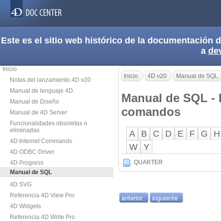
Este es el sitio web histórico de la documentación
a
de
Inicio
Inicio
4D v20
Manual de SQL
Notas del lanzamiento 4D v20
Manual de lenguaje 4D
Manual de SQL - L
Manual de Diseño
comandos
Manual de 4D Server
Funcionalidades obsoletas o
eliminadas
A
B
C
D
E
F
G
H
4D Internet Commands
W
Y
4D ODBC Driver
QUARTER
4D Progress
Manual de SQL
4D SVG
Referencia 4D View Pro
anterior
siguiente
4D Widgets
Referencia 4D Write Pro