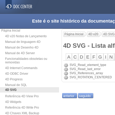
Este é o site histórico da documen
Página Inicial
Página Inicial
4D v20
4D SVG
4D v20 Notas de Lançamento
Manual de linguagem 4D
4D SVG - Lista a
Manual de Desenho 4D
Manual de 4D Server
A
C
D
E
F
G
I
N
Funcionalidades obsoletas ou
removidas
SVG_Read_element_type
4D Internet Commands
SVG_Read_last_error
SVG_References_array
4D ODBC Driver
SVG_ROTATION_CENTERED
4D Progress
Manual de SQL
4D SVG
anterior
seguido
Referência 4D View Pro
4D Widgets
Referência 4D Write Pro
4D Chaves XML Backup