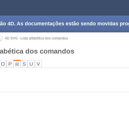
tação 4D. As documentações estão sendo movidas pr
4D SVG - Lista alfabética dos comandos
lfabética dos comandos
O
P
S
U
V
R