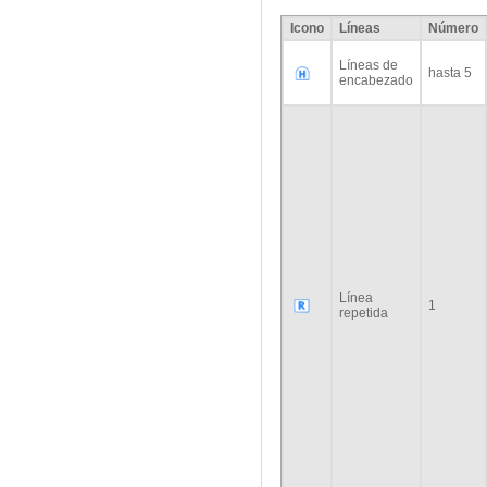
Icono
Líneas
Número
Líneas de
hasta 5
encabezado
Línea
1
repetida