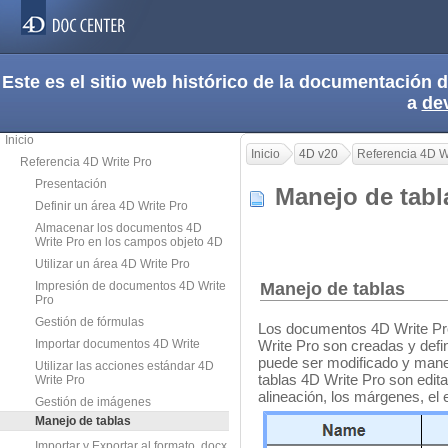
Este es el sitio web histórico de la documentación
a
de
Inicio
Inicio
4D v20
Referencia 4D W
Referencia 4D Write Pro
Presentación
Manejo de ta
Definir un área 4D Write Pro
Almacenar los documentos 4D
Write Pro en los campos objeto 4D
Utilizar un área 4D Write Pro
Impresión de documentos 4D Write
Manejo de tablas
Pro
Gestión de fórmulas
Los documentos
4D Write Pr
Importar documentos 4D Write
Write Pro son creadas y defi
puede ser modificado y manej
Utilizar las acciones estándar 4D
tablas 4D Write Pro son editab
Write Pro
alineación, los márgenes, el es
Gestión de imágenes
Manejo de tablas
Importar y Exportar al formato .docx