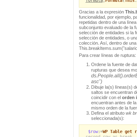
formula
;
Formula
(
This
.
Gracias a la expresión
This.
funcionalidad, por ejemplo, pa
repetidas dentro de una línea
subconjunto evaluado de la fu
selección de entidades si la 
selección de entidades, o una
colección. Así, dentro de una 
This.breakItems.sum("salario
:
Para crear líneas de ruptura
Ordene la fuente de da
rupturas que desea mos
ds.People.all().order
asc")
Dibuje la(s) líneas(s) de
saltos se encuentran d
coincidir con el
orden 
encuentran antes de la 
mismo orden de la fuen
Defina el atributo
wk br
seleccionada(s):
$row
:=
WP Table get r
second row as break