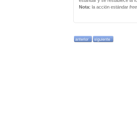
estándar y se restablece la fu
Nota:
la acción estándar
fre
anterior
siguiente