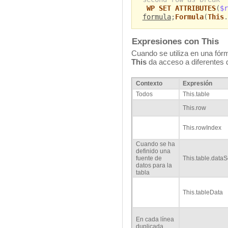
WP SET ATTRIBUTES
(
$r
formula
;
Formula
(
This
.
Expresiones con This
Cuando se utiliza en una fórm
This
da acceso a diferentes 
Contexto
Expresión
Todos
This.table
This.row
This.rowIndex
Cuando se ha
definido una
fuente de
This.table.data
datos para la
tabla
This.tableData
En cada línea
duplicada