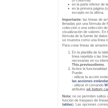
(o columna)
en la parte inferior de l
en la primera página (
excepto en la última.
Importante:
las líneas de arr
llenadas por una fórmula de 
colección o una selección de
visualización de valores. En
fórmula de la fuente de datos
se muestra como una línea n
Para crear líneas de arrastre
En la plantilla de la ta
línea repetida o las lín
necesarias en su interio
This.previousItems
.
Active la funcionalidad
Puede:
- utilizar la acción est
las acciones estánda
- utilizar el comando
W
atributos
wk bottom ca
Nota:
no se permiten saltos d
función de traspaso de línea
tablas
). Las opciones corres