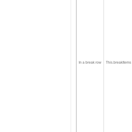
In a break row
This.breakItems