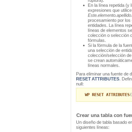
ruptura).
En la línea repetida (y 
expresiones que utilic
Este.elemento.apellido
procesamiento por los 
entidades. La línea re
líneas de elementos se
colección o selección 
fórmulas.
Si la fórmula de la fue
una selección de entid
colección/selección de 
se crean automáticamen
líneas normales.
Para eliminar una fuente de d
RESET ATTRIBUTES
. Defi
null:
WP RESET ATTRIBUTES
(
Crear una tabla con fue
Un diseño de tabla basado en
siguientes líneas: