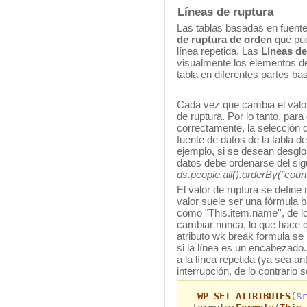
Líneas de ruptura
Las tablas basadas en fuente
de ruptura de orden
que pue
línea repetida. Las
Líneas de
visualmente los elementos de
tabla en diferentes partes ba
Cada vez que cambia el valor
de ruptura. Por lo tanto, par
correctamente, la selección 
fuente de datos de la tabla 
ejemplo, si se desean desglo
datos debe ordenarse del si
ds.people.all().orderBy("count
El valor de ruptura se define 
valor suele ser una fórmula 
como "This.item.name'', de lo
cambiar nunca, lo que hace qu
atributo wk break formula se i
si la línea es un encabezado
a la línea repetida (ya sea an
interrupción, de lo contrario s
WP SET ATTRIBUTES
(
$r