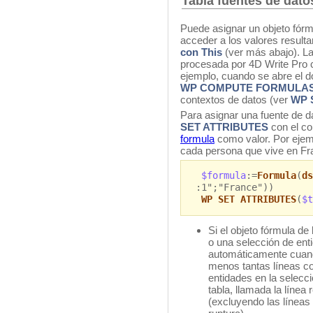
Tabla fuentes de dato
Puede asignar un objeto fórm
acceder a los valores resulta
con This
(ver más abajo). La
procesada por 4D Write Pro c
ejemplo, cuando se abre el 
WP COMPUTE FORMULA
contextos de datos (ver
WP 
Para asignar una fuente de da
SET ATTRIBUTES
con el c
formula
como valor. Por ejemp
cada persona que vive en Fr
$formula
:=
Formula
(
ds
:1";"France"))
WP SET ATTRIBUTES
(
$t
Si el objeto fórmula de
o una selección de enti
automáticamente cuando
menos tantas líneas c
entidades en la selecci
tabla, llamada la línea 
(excluyendo las líneas