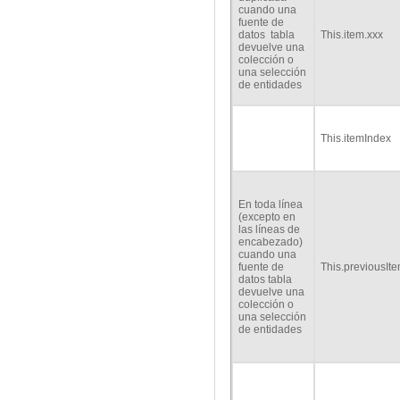
cuando una
fuente de
datos tabla
This.item.xxx
devuelve una
colección o
una selección
de entidades
This.itemIndex
En toda línea
(excepto en
las líneas de
encabezado)
cuando una
fuente de
This.previousIt
datos tabla
devuelve una
colección o
una selección
de entidades