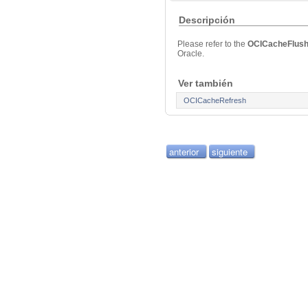
Descripción
Please refer to the
OCICacheFlus
Oracle.
Ver también
OCICacheRefresh
anterior
siguiente