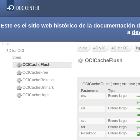
Este es el sitio web histórico de la documentación
a
de
Inicio
Inicio
4D v20
4D for OCI
Ty
4D for OCI
Types
OCICacheFlush
OCICacheFlush
OCICacheFree
OCICacheRefresh
OCICacheFlush ( env ; err ; svc ; 
OCICacheUnmark
Parámetro
Tipo
OCICacheUnpin
env
Entero largo
err
Entero largo
svc
Entero largo
ref
Entero largo
Resultado
Entero largo