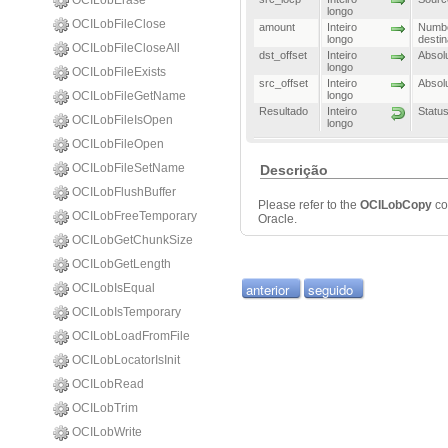
OCILobErase
longo
OCILobFileClose
amount
Inteiro
Numbe
longo
desti
OCILobFileCloseAll
dst_offset
Inteiro
Absolu
longo
OCILobFileExists
src_offset
Inteiro
Absolu
OCILobFileGetName
longo
Resultado
Inteiro
Statu
OCILobFileIsOpen
longo
OCILobFileOpen
OCILobFileSetName
Descrição
OCILobFlushBuffer
Please refer to the
OCILobCopy
co
OCILobFreeTemporary
Oracle.
OCILobGetChunkSize
OCILobGetLength
anterior
seguido
OCILobIsEqual
OCILobIsTemporary
OCILobLoadFromFile
OCILobLocatorIsInit
OCILobRead
OCILobTrim
OCILobWrite