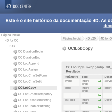
Este é o site histórico da documentação 4D. As
dev
Página Inicial
Página Inicial
4D v20
4D for O
4D for OCI
LOB
OCILobCopy
OCIDurationBegin
OCIDurationEnd
OCILobAppend
OCILobCopy ( svchp ; errhp ; dst_lo
OCILobAssign
Resultado
OCILobCharSetForm
Parâmetro
Tipo
Descr
svchp
Inteiro
Servi
OCILobCharSetId
longo
OCILobCopy
errhp
Inteiro
Error 
longo
OCILobCreateTemporary
OCILobDisableBuffering
dst_locp
Inteiro
Desti
longo
OCILobEnableBuffering
src_locp
Inteiro
Sourc