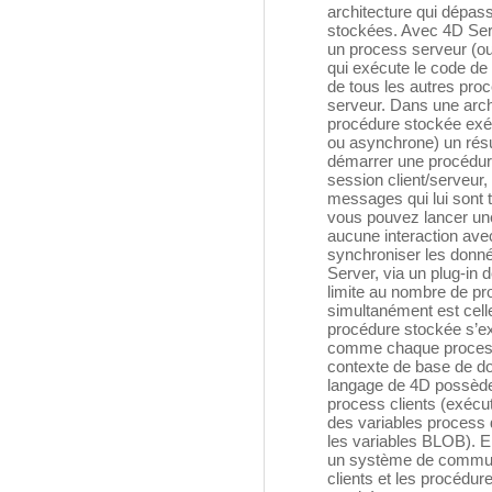
architecture qui dépas
stockées. Avec 4D Serv
un process serveur (ou
qui exécute le code d
de tous les autres proc
serveur. Dans une arch
procédure stockée exé
ou asynchrone) un rés
démarrer une procédur
session client/serveur,
messages qui lui sont 
vous pouvez lancer une
aucune interaction avec
synchroniser les donn
Server, via un plug-in
limite au nombre de p
simultanément est celle
procédure stockée s’e
comme chaque process u
contexte de base de do
langage de 4D possèd
process clients (exécuté
des variables process
les variables BLOB). E
un système de communic
clients et les procédu