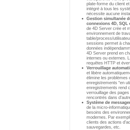
plate-forme du client e
intégré à tous les systè
nécessite aucune install
Gestion simultanée d
connexions 4D, SQL 
de 4D Server crée et 
environnement de trav
table/process/utilisate
sessions permet à chaq
données indépendamme
4D Server prend en ch
internes ou externes.
requêtes HTTP et éven
Verrouillage automat
et libère automatiquem
élimine les problèmes 
enregistrements “en util
enregistrements rend 
verrouillage des pages
rencontrés dans d’aut
Système de messagerie
de la micro-informatiqu
besoins des environne
modernes. Par exemple
clients des actions d’a
sauvegardes, etc.