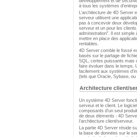
développement et de sécurité
à tous les systèmes d’entrepr
L’architecture de 4D Server est
serveur utilisent une applica
pas à concevoir deux dévelo
serveur et un pour les client
administration”. Il est simple à
mettre en place des applicat
rentables.
4D Server comble le fossé ex
basés sur le partage de fichie
SQL, certes puissants mais c
faire évoluer dans le temps. 
facilement aux systèmes d'in
(tels que Oracle, Sybase, ou
Architecture client/se
Un système 4D Server fonctio
serveur et le client. Le logicie
composants d’un seul produit
de deux éléments : 4D Server
l’architecture client/serveur.
La partie 4D Server réside su
la base de données sur le ser