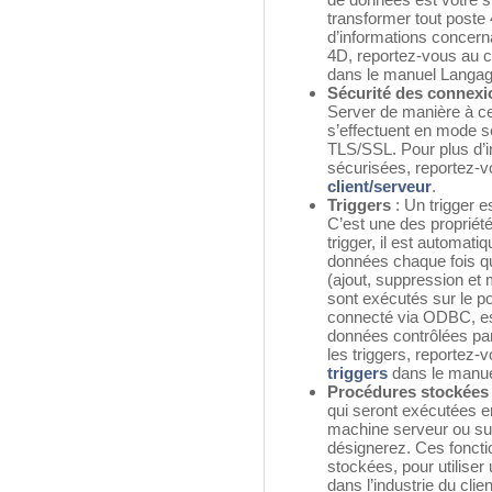
transformer tout poste
d’informations concern
4D, reportez-vous au 
dans le manuel Langag
Sécurité des connexi
Server de manière à ce
s’effectuent en mode sé
TLS/SSL. Pour plus d’i
sécurisées, reportez-v
client/serveur
.
Triggers
: Un trigger 
C’est une des propriété
trigger, il est automat
données chaque fois q
(ajout, suppression et 
sont exécutés sur le pos
connecté via ODBC, est
données contrôlées par 
les triggers, reportez-
triggers
dans le manue
Procédures stockées
qui seront exécutées en
machine serveur ou sur
désignerez. Ces foncti
stockées, pour utilise
dans l’industrie du cl